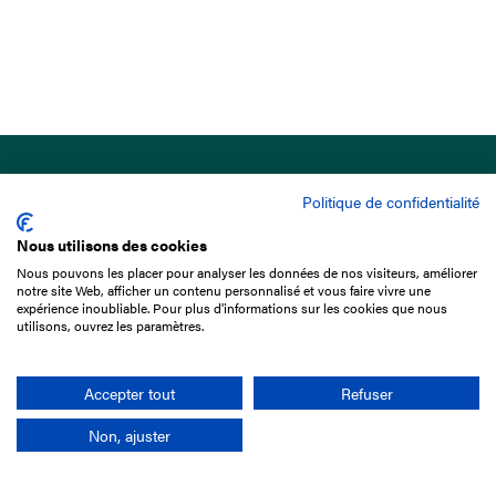
Politique de confidentialité
Nous utilisons des cookies
Nous pouvons les placer pour analyser les données de nos visiteurs, améliorer
15 Boulevard de Douaumont
notre site Web, afficher un contenu personnalisé et vous faire vivre une
75017 Paris
expérience inoubliable. Pour plus d'informations sur les cookies que nous
utilisons, ouvrez les paramètres.
01 49 10 20 29
Rechercher
Accepter tout
Refuser
Non, ajuster
L'entreprise