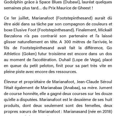
Godolphin grâce à Space Blues (Dubawi), lauréat quelques
semaines plus tard… du Prix Maurice de Gheest !
Ce 1er juillet, Marianafoot (Footstepinthesand) aurait dû
être aidé dans sa tâche par son compagnon de couleurs et
boxe Elusive Foot (Footstepinthesand). Finalement, Mickaël
Barzalona n’a pas contrarié son partenaire et l’a laissé
glisser naturellement en tête. A 300 mètres de l’arrivée, le
fils de Footstepinthesand avait fait la différence, Go
Athletico (Goken) futur troisième est encore dans un dos
au moment de l’accélération. Duhail (Lope de Vega), placé
en queue du petit peloton, finit pour sa part très vite en
pleine piste avec encore des ressources.
Éleveur et propriétaire de Marianafoot, Jean-Claude Séroul
l’était également de Marianabaa (Anabaa), sa mère. Jument
de course honnête, elle a gagné deux courses sur les douze
qu’elle a disputées. Marianafoot est le deuxième de ses huit
produits, dont deux seulement sont des femelles, deux
propres sœurs de Marianafoot : Marianasand (née en 2018)