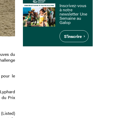
Inscrivez-vous
à notre
newsletter Une
Semaine au
Galop
S'inscrire
euves du
allenge
 pour le
 Lyphard
 du Prix
 (Listed)