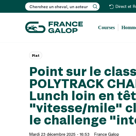
Rechercher
Direct et 
Courses
Homme
Plat
Point sur le cla
POLYTRACK CHAL
Lunch loin en tê
"vitesse/mile" 
le challenge "in
Mardi 23 décembre 2025 - 16:53
France Galop