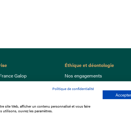
rise
Éthique et déontologie
France Galop
Nos engagements
ance
Lutte anti-dopage
Politique de confidentialité
e du Galop
Bien être equin
Accepter
 sociaux
Index Egalité Femmes-Hommes
re site Web, afficher un contenu personnalisé et vous faire
re les courses
Jeu responsable
s utilisons, ouvrez les paramètres.
que
'emploi