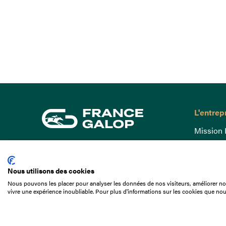
L'entrep
Mission 
Gouvern
15 Boulevard de Douaumont
Baromètr
75017 Paris
Nous utilisons des cookies
Comptes
01 49 10 20 29
Nous pouvons les placer pour analyser les données de nos visiteurs, améliorer not
Comprend
vivre une expérience inoubliable. Pour plus d'informations sur les cookies que nou
Rechercher
Docuthè
Métiers
Offres d