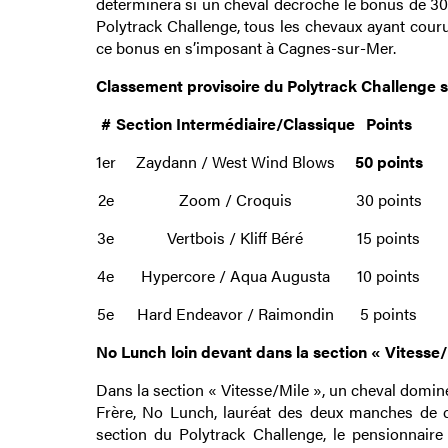
déterminera si un cheval décroche le bonus de 30 0
Polytrack Challenge, tous les chevaux ayant couru
ce bonus en s’imposant à Cagnes-sur-Mer.
Classement provisoire du Polytrack Challenge se
#
Section Intermédiaire/Classique
Points
1er
Zaydann / West Wind Blows
50 points
2e
Zoom / Croquis
30 points
3e
Vertbois / Kliff Béré
15 points
4e
Hypercore / Aqua Augusta
10 points
5e
Hard Endeavor / Raimondin
5 points
No Lunch loin devant dans la section « Vitesse/
Dans la section « Vitesse/Mile », un cheval domine
Frère, No Lunch, lauréat des deux manches de c
section du Polytrack Challenge, le pensionnaire