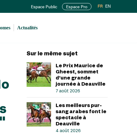
FR
EN
Espace Public
Espace Pro
romes
Actualités
Sur le même sujet
Le Prix Maurice de
Gheest, sommet
d’une grande
No
journée à Deauville
7 août 2026
s
Les meilleurs pur-
sang arabes font le
"
spectacle à
Deauville
4 août 2026