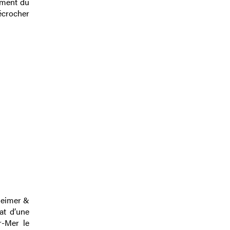
lement du
écrocher
theimer &
at d’une
r-Mer le