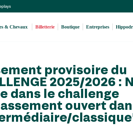
Aller
Replays
au
contenu
principal
s & Chevaux 
Billetterie
Boutique
Entreprises
Hippod
ssement provisoire du
LENGE 2025/2026 : 
te dans le challenge
classement ouvert dan
termédiaire/classique