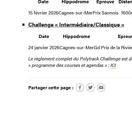
Date
Hippodrome
Epreuve
Dista
15 février 2026
Cagnes-sur-Mer
Prix Saonois
160
Challenge « Intermédiaire/Classique »
Date
Hippodrome
Epreu
24 janvier 2026
Cagnes-sur-Mer
Gd Prix de la Rivie
Le règlement complet du Polytrack Challenge est di
« programme des courses et agendas » :
ICI
Partager cette page :