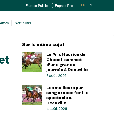
FR
EN
Espace Public
Espace Pro
romes
Actualités
Sur le même sujet
Le Prix Maurice de
et
Gheest, sommet
d’une grande
journée à Deauville
7 août 2026
Les meilleurs pur-
sang arabes font le
spectacle à
Deauville
4 août 2026