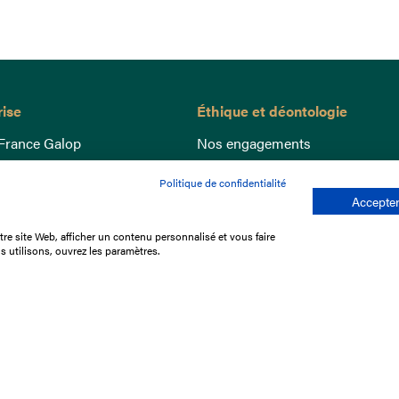
rise
Éthique et déontologie
France Galop
Nos engagements
ance
Lutte anti-dopage
Politique de confidentialité
e du Galop
Bien être equin
Accepter
 sociaux
Index Egalité Femmes-Hommes
re site Web, afficher un contenu personnalisé et vous faire
re les courses
Jeu responsable
s utilisons, ouvrez les paramètres.
que
'emploi
e stage
ffres
res