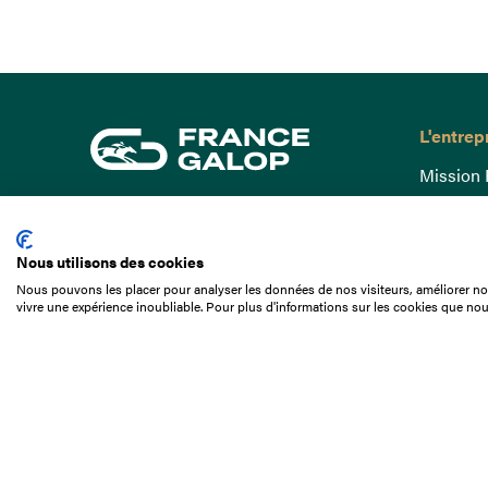
L'entrep
Mission 
Gouvern
15 Boulevard de Douaumont
Baromètr
75017 Paris
Nous utilisons des cookies
Comptes
01 49 10 20 29
Nous pouvons les placer pour analyser les données de nos visiteurs, améliorer not
Comprend
vivre une expérience inoubliable. Pour plus d'informations sur les cookies que nou
Rechercher
Docuthè
Métiers
Offres d
Offres d
Appel d'o
Partenai