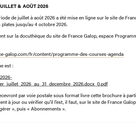
JUILLET & AO
Û
T 2026
de de juillet à août 2026 a été mise en ligne sur le site de Fran
 plates jusqu’au 4 octobre 2026.
ement sur la docuthèque du site de France Galop, espace Program
ce-galop.com/fr/content/programme-des-courses-agenda
e est :
/2026-
_juillet_2026_au_31_decembre_2026.docx_0.pdf
cevront par voie postale sous format livre cette brochure à parti
 jour ou vérifier qu’il l’est, il faut, sur le site de France Galo
 gérer », puis « Abonnements ».