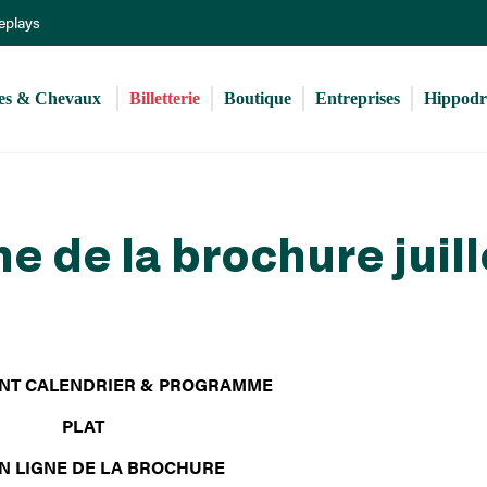
Aller
Replays
au
contenu
principal
s & Chevaux 
Billetterie
Boutique
Entreprises
Hippod
ne de la brochure juill
NT CALENDRIER & PROGRAMME
PLAT
EN LIGNE DE LA BROCHURE