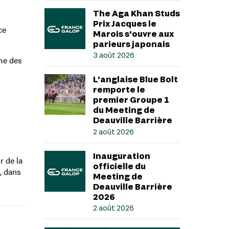
The Aga Khan Studs
Prix Jacques le
ce
Marois s'ouvre aux
parieurs japonais
3 août 2026
me des
L’anglaise Blue Bolt
remporte le
premier Groupe 1
du Meeting de
Deauville Barrière
2 août 2026
Inauguration
r de la
officielle du
p, dans
Meeting de
Deauville Barrière
2026
2 août 2026