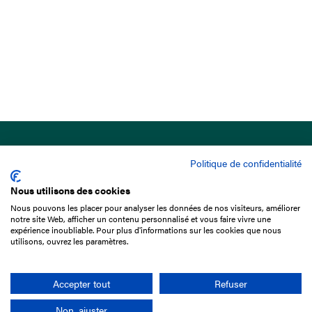
Politique de confidentialité
Nous utilisons des cookies
Nous pouvons les placer pour analyser les données de nos visiteurs, améliorer
15 Boulevard de Douaumont
notre site Web, afficher un contenu personnalisé et vous faire vivre une
75017 Paris
expérience inoubliable. Pour plus d'informations sur les cookies que nous
utilisons, ouvrez les paramètres.
01 49 10 20 29
Rechercher
Accepter tout
Refuser
Non, ajuster