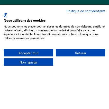
Politique de confidentialité
Nous utilisons des cookies
Nous pouvons les placer pour analyser les données de nos visiteurs, améliorer
15 Boulevard de Douaumont
notre site Web, afficher un contenu personnalisé et vous faire vivre une
75017 Paris
expérience inoubliable. Pour plus d'informations sur les cookies que nous
utilisons, ouvrez les paramètres.
01 49 10 20 29
Rechercher
Accepter tout
Refuser
Non, ajuster
L'entreprise
Mission France Galop
Gouvernance
Baromètre du Galop
Comptes sociaux
Comprendre les courses