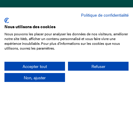
Politique de confidentialité
Nous utilisons des cookies
Nous pouvons les placer pour analyser les données de nos visiteurs, améliorer
15 Boulevard de Douaumont
notre site Web, afficher un contenu personnalisé et vous faire vivre une
75017 Paris
expérience inoubliable. Pour plus d'informations sur les cookies que nous
utilisons, ouvrez les paramètres.
01 49 10 20 29
Rechercher
Accepter tout
Refuser
Non, ajuster
L'entreprise
Mission France Galop
Gouvernance
Baromètre du Galop
Comptes sociaux
Comprendre les courses