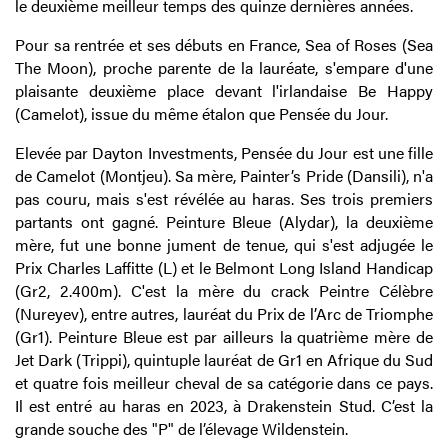
le deuxième meilleur temps des quinze dernières années.
Pour sa rentrée et ses débuts en France, Sea of Roses (Sea
The Moon), proche parente de la lauréate, s'empare d'une
plaisante deuxième place devant l'irlandaise Be Happy
(Camelot), issue du même étalon que Pensée du Jour.
Elevée par Dayton Investments, Pensée du Jour est une fille
de Camelot (Montjeu). Sa mère, Painter’s Pride (Dansili), n'a
pas couru, mais s'est révélée au haras
.
Ses trois premiers
partants ont gagné. Peinture Bleue (Alydar), la deuxième
mère, fut une bonne jument de tenue, qui s'est adjugée le
Prix Charles Laffitte (L) et le Belmont Long Island Handicap
(Gr2, 2.400m). C'est la mère du crack
Peintre Célèb
re
(Nureyev), entre autres, lauréat du Prix de l’Arc de Triomphe
(Gr1). Peinture Bleue est par ailleurs la quatrième mère de
Jet Dark (Trippi), quintuple lauréat de Gr1 en Afrique du Sud
et quatre fois meilleur cheval de sa catégorie dans ce pays.
Il est entré au haras en 2023, à Drakenstein Stud. C’est la
grande souche des "P" de l’élevage Wildenstein.