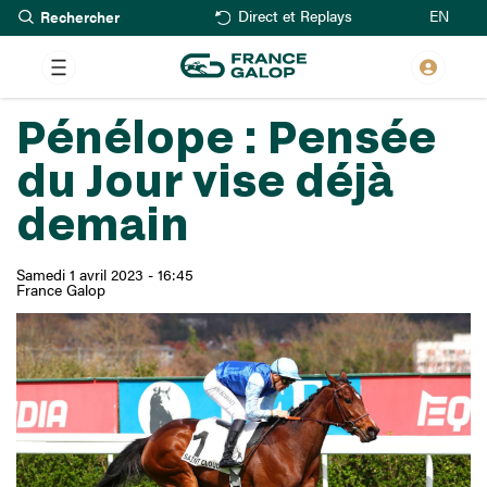
Rechercher
Aller
EN
Direct et Replays
au
contenu
principal
Pénélope : Pensée
du Jour vise déjà
demain
Samedi 1 avril 2023 - 16:45
France Galop