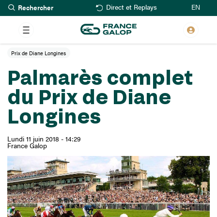
Rechercher
Aller
EN
Direct et Replays
au
contenu
principal
Prix de Diane Longines
Palmarès complet
du Prix de Diane
Longines
Lundi 11 juin 2018 - 14:29
France Galop