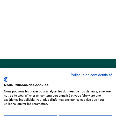
Politique de confidentialité
Nous utilisons des cookies
Nous pouvons les placer pour analyser les données de nos visiteurs, améliorer
15 Boulevard de Douaumont
notre site Web, afficher un contenu personnalisé et vous faire vivre une
75017 Paris
expérience inoubliable. Pour plus d'informations sur les cookies que nous
utilisons, ouvrez les paramètres.
01 49 10 20 29