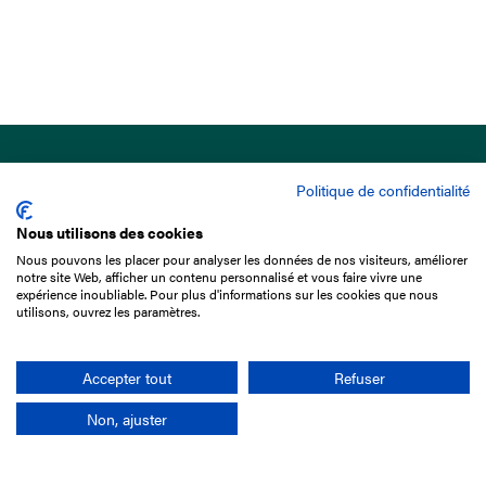
Politique de confidentialité
Nous utilisons des cookies
Nous pouvons les placer pour analyser les données de nos visiteurs, améliorer
15 Boulevard de Douaumont
notre site Web, afficher un contenu personnalisé et vous faire vivre une
75017 Paris
expérience inoubliable. Pour plus d'informations sur les cookies que nous
utilisons, ouvrez les paramètres.
01 49 10 20 29
Rechercher
Accepter tout
Refuser
Non, ajuster
L'entreprise