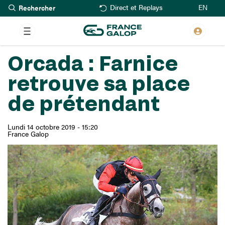
Rechercher
Aller
EN
Direct et Replays
au
contenu
principal
Orcada : Farnice
retrouve sa place
de prétendant
Lundi 14 octobre 2019 - 15:20
France Galop