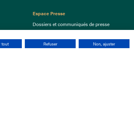
Espace Presse
Dossiers et communiqués de presse
 tout
Refuser
Non, ajuster
nées personnelles
CGU
Cookies