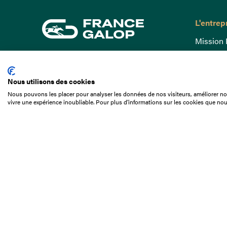
L'entrep
Mission 
Gouvern
15 Boulevard de Douaumont
Baromètr
75017 Paris
Nous utilisons des cookies
Comptes
01 49 10 20 29
Nous pouvons les placer pour analyser les données de nos visiteurs, améliorer not
Comprend
vivre une expérience inoubliable. Pour plus d'informations sur les cookies que nou
Rechercher
Docuthè
Métiers
Offres d
Offres d
Appel d'o
Partenai
Nous con