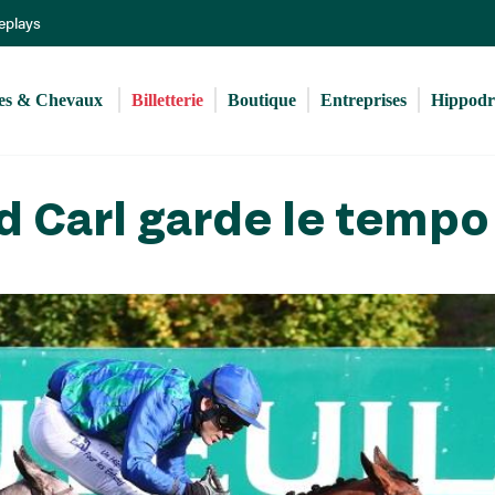
Aller
Replays
au
contenu
principal
s & Chevaux 
Billetterie
Boutique
Entreprises
Hippod
d Carl garde le tempo