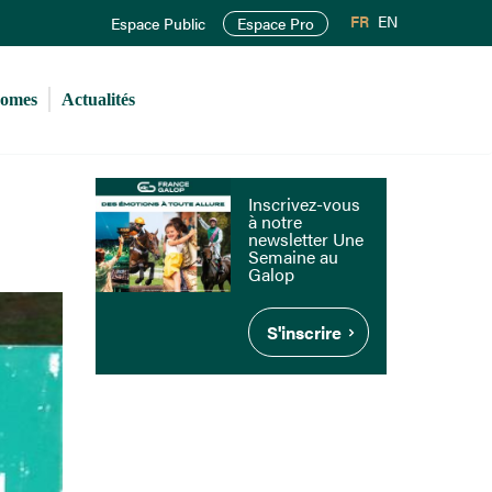
FR
EN
Espace Public
Espace Pro
romes
Actualités
Inscrivez-vous
à notre
newsletter Une
Semaine au
Galop
S'inscrire