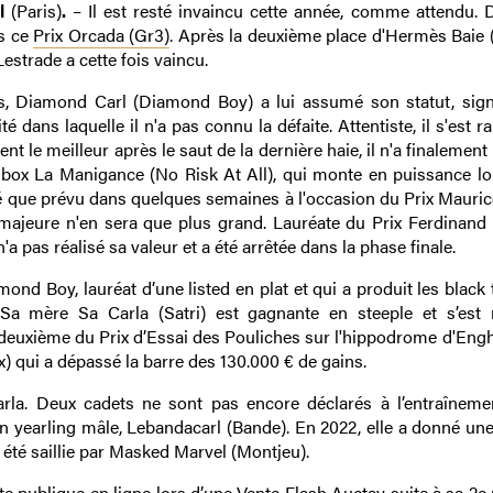
l
(Paris)
.
– Il est resté invaincu cette année, comme attendu.
ns ce
Prix Orcada (Gr3)
. Après la deuxième place d'Hermès Baie (
Lestrade a cette fois vaincu.
tus, Diamond Carl (Diamond Boy) a lui assumé son statut, sig
é dans laquelle il n'a pas connu la défaite. Attentiste, il s'est 
nt le meilleur après le saut de la dernière haie, il n'a finalemen
box La Manigance (No Risk At All), qui monte en puissance lo
ré que prévu dans quelques semaines à l'occasion du Prix Mauric
e majeure n'en sera que plus grand. Lauréate du Prix Ferdinand
'a pas réalisé sa valeur et a été arrêtée dans la phase finale.
nd Boy, lauréat d’une listed en plat et qui a produit les black 
Sa mère Sa Carla (Satri) est gagnante en steeple et s’est
e deuxième du Prix d’Essai des Pouliches sur l'hippodrome d'Engh
 qui a dépassé la barre des 130.000 € de gains.
rla. Deux cadets ne sont pas encore déclarés à l’entraîneme
 yearling mâle, Lebandacarl (Bande). En 2022, elle a donné une
été saillie par Masked Marvel (Montjeu).
te publique en ligne lors d’une Vente Flash Auctav suite à sa 2e