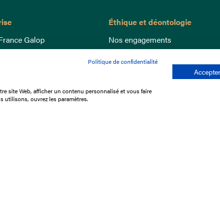
rise
Éthique et déontologie
France Galop
Nos engagements
ance
Lutte anti-dopage
Politique de confidentialité
e du Galop
Bien être equin
Accepter
 sociaux
Index Egalité Femmes-Hommes
re site Web, afficher un contenu personnalisé et vous faire
re les courses
Jeu responsable
s utilisons, ouvrez les paramètres.
que
'emploi
e stage
ffres
res
tacter
Mentions légales
Protection des don