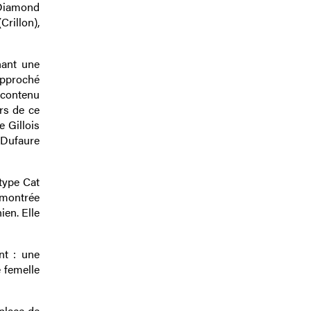
 Diamond
Crillon),
nant une
rapproché
t contenu
rs de ce
e Gillois
 Dufaure
type Cat
 montrée
ien. Elle
nt : une
 femelle
 place de