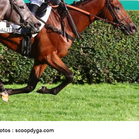
otos : scoopdyga.com