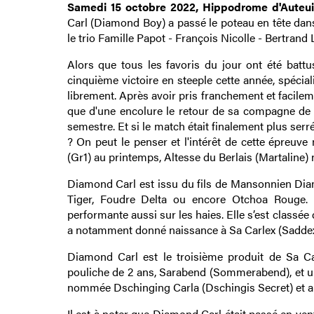
Samedi 15 octobre 2022, Hippodrome d'Auteui
Carl (Diamond Boy) a passé le poteau en tête da
le trio Famille Papot - François Nicolle - Bertrand 
Alors que tous les favoris du jour ont été bat
cinquième victoire en steeple cette année, spécialit
librement. Après avoir pris franchement et facileme
que d'une encolure le retour de sa compagne de 
semestre. Et si le match était finalement plus ser
? On peut le penser et l'intérêt de cette épreuv
(Gr1) au printemps, Altesse du Berlais (Martaline) n
Diamond Carl est issu du fils de Mansonnien Diamo
Tiger, Foudre Delta ou encore Otchoa Rouge. 
performante aussi sur les haies. Elle s’est classé
a notamment donné naissance à Sa Carlex (Saddex)
Diamond Carl est le troisième produit de Sa Ca
pouliche de 2 ans, Sarabend (Sommerabend), et un
nommée Dschinging Carla (Dschingis Secret) et a 
Il est à noter que Diamond Carl était passé en ven