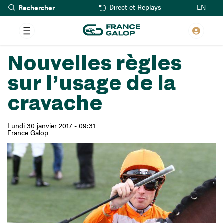
Rechercher
Aller
EN
Direct et Replays
au
contenu
principal
Nouvelles règles
sur l’usage de la
cravache
Lundi 30 janvier 2017 - 09:31
France Galop