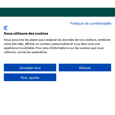
Politique de confidentialité
Nous utilisons des cookies
Nous pouvons les placer pour analyser les données de nos visiteurs, améliorer
15 Boulevard de Douaumont
notre site Web, afficher un contenu personnalisé et vous faire vivre une
75017 Paris
expérience inoubliable. Pour plus d'informations sur les cookies que nous
utilisons, ouvrez les paramètres.
01 49 10 20 29
Rechercher
Accepter tout
Refuser
Non, ajuster
L'entreprise
Mission France Galop
Gouvernance
Baromètre du Galop