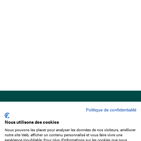
Politique de confidentialité
Nous utilisons des cookies
Nous pouvons les placer pour analyser les données de nos visiteurs, améliorer
15 Boulevard de Douaumont
notre site Web, afficher un contenu personnalisé et vous faire vivre une
75017 Paris
expérience inoubliable. Pour plus d'informations sur les cookies que nous