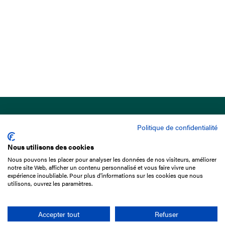
Politique de confidentialité
Nous utilisons des cookies
Nous pouvons les placer pour analyser les données de nos visiteurs, améliorer
15 Boulevard de Douaumont
notre site Web, afficher un contenu personnalisé et vous faire vivre une
75017 Paris
expérience inoubliable. Pour plus d'informations sur les cookies que nous
utilisons, ouvrez les paramètres.
01 49 10 20 29
Rechercher
Accepter tout
Refuser