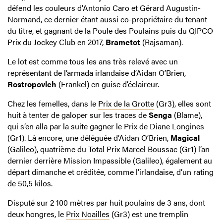
défend les couleurs d’Antonio Caro et Gérard Augustin-
Normand, ce dernier étant aussi co-propriétaire du tenant
du titre, et gagnant de la Poule des Poulains puis du QIPCO
Prix du Jockey Club en 2017,
Brametot
(Rajsaman).
Le lot est comme tous les ans très relevé avec un
représentant de l’armada irlandaise d’Aidan O’Brien,
Rostropovich
(Frankel) en guise d’éclaireur.
Chez les femelles, dans le
Prix de la Grotte
(Gr3), elles sont
huit à tenter de galoper sur les traces de
Senga
(Blame),
qui s’en alla par la suite gagner le Prix de Diane Longines
(Gr1). Là encore, une déléguée d’Aidan O’Brien,
Magical
(Galileo), quatrième du Total Prix Marcel Boussac (Gr1) l’an
dernier derrière Mission Impassible (Galileo), également au
départ dimanche et créditée, comme l’irlandaise, d’un rating
de 50,5 kilos.
Disputé sur 2 100 mètres par huit poulains de 3 ans, dont
deux hongres, le
Prix Noailles
(Gr3) est une tremplin