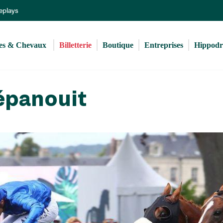
Aller
Replays
au
contenu
principal
s & Chevaux 
Billetterie
Boutique
Entreprises
Hippod
épanouit