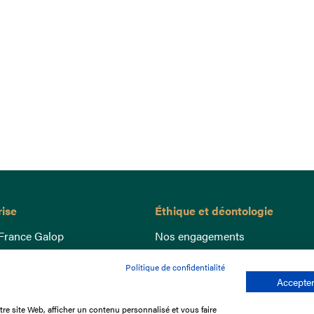
rise
Éthique et déontologie
France Galop
Nos engagements
ance
Lutte anti-dopage
Politique de confidentialité
e du Galop
Bien être equin
Accepter
 sociaux
Index Egalité Femmes-Hommes
re site Web, afficher un contenu personnalisé et vous faire
re les courses
Jeu responsable