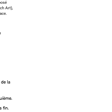
posé
ch Art),
ace.
e
n
 de la
quième.
 fin.