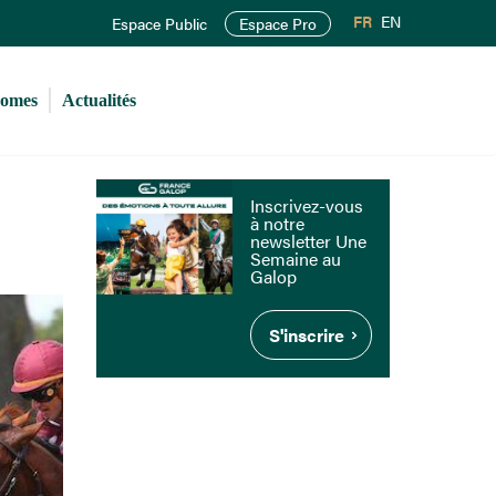
FR
EN
Espace Public
Espace Pro
romes
Actualités
Inscrivez-vous
à notre
newsletter Une
Semaine au
Galop
S'inscrire