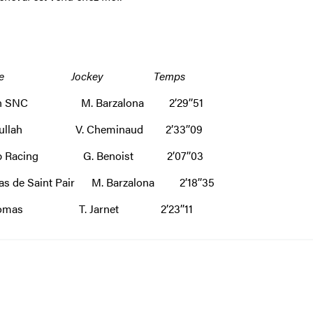
priétaire Jockey Temps
hin SNC M. Barzalona 2’29’’51
dullah V. Cheminaud 2’33’’09
ab Racing G. Benoist 2’07’’03
Saint Pair M. Barzalona 2’18’’35
r Thomas T. Jarnet 2’23’’11