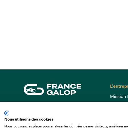
L'entrep
Mission 
Gouvern
15 Boulevard de Douaumont
Baromètr
75017 Paris
Nous utilisons des cookies
Comptes
01 49 10 20 29
Nous pouvons les placer pour analyser les données de nos visiteurs, améliorer not
Comprend