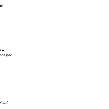
st
l a
oses par
 Head-