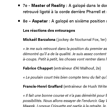
7e -
Master of Reality
: A galopé dans le dos
retrouvé ligoté à la corde derrière Pharrell e
8e –
Aspetar
: A galopé en sixième position
Les réactions des entourages
Mickaël Barzalona
(jockey de Nocturnal Fox, 1er)
« Je me suis retrouvé dans la position du premier ass
démontré qu’il a de la qualité. Je suis assez content 
à-coups. Petit à petit, les choses vont rentrer dans l
Fabrice Chappet
(entraîneur d’Al Malhouf, 2e)
« Le poulain court très bien compte tenu du fait qu'
Francis-Henri Graffard
(entraîneur de Hush Writer
« Il fait une bonne course et n’a pas démérité pour f
possibilités. Nous allons essayer de l’endurcir. Ga
Maarek. Lorsque Criquette est partie à la retraite, l