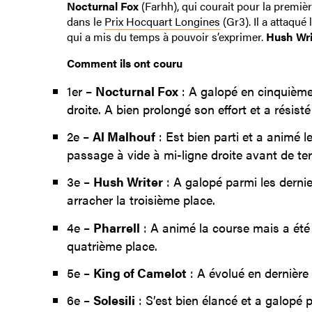
Nocturnal Fox
(Farhh), qui courait pour la premiè
dans le
Prix Hocquart Longines
(Gr3). Il a attaqué
qui a mis du temps à pouvoir s’exprimer.
Hush Wri
Comment ils ont couru
1er –
Nocturnal Fox
: A galopé en cinquième 
droite. A bien prolongé son effort et a résist
2e –
Al Malhouf
: Est bien parti et a animé l
passage à vide à mi-ligne droite avant de te
3e –
Hush Writer
: A galopé parmi les dernie
arracher la troisième place.
4e –
Pharrell
: A animé la course mais a été
quatrième place.
5e –
King of Camelot
: A évolué en dernière 
6e –
Solesili
: S’est bien élancé et a galopé 