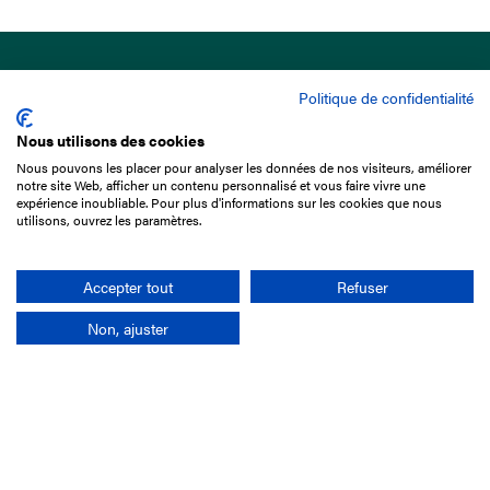
Politique de confidentialité
Nous utilisons des cookies
Nous pouvons les placer pour analyser les données de nos visiteurs, améliorer
15 Boulevard de Douaumont
notre site Web, afficher un contenu personnalisé et vous faire vivre une
75017 Paris
expérience inoubliable. Pour plus d'informations sur les cookies que nous
utilisons, ouvrez les paramètres.
01 49 10 20 29
Rechercher
Accepter tout
Refuser
Non, ajuster
L'entreprise
Mission France Galop
Gouvernance
Baromètre du Galop