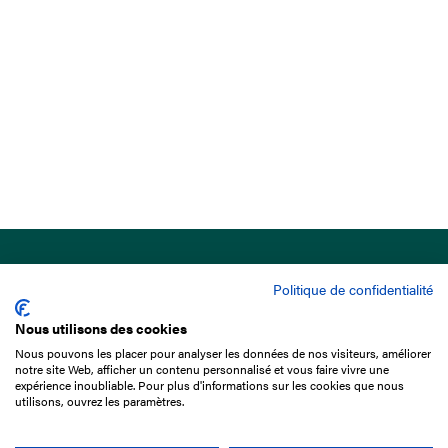
Politique de confidentialité
Nous utilisons des cookies
Nous pouvons les placer pour analyser les données de nos visiteurs, améliorer
15 Boulevard de Douaumont
notre site Web, afficher un contenu personnalisé et vous faire vivre une
75017 Paris
expérience inoubliable. Pour plus d'informations sur les cookies que nous
utilisons, ouvrez les paramètres.
01 49 10 20 29