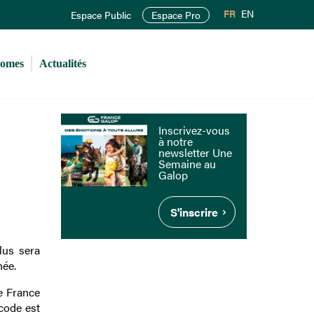
FR
EN
Espace Public
Espace Pro
romes
Actualités
Inscrivez-vous
à notre
newsletter Une
Semaine au
Galop
S'inscrire
lus sera
née.
e France
code est