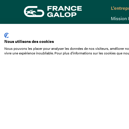
L'entrep
Mission 
Gouvern
15 Boulevard de Douaumont
Baromètr
75017 Paris
Nous utilisons des cookies
Comptes
01 49 10 20 29
Nous pouvons les placer pour analyser les données de nos visiteurs, améliorer not
Comprend
vivre une expérience inoubliable. Pour plus d'informations sur les cookies que nou
Rechercher
Docuthè
Métiers
Offres d
Offres d
Appel d'o
Partenai
Nous con