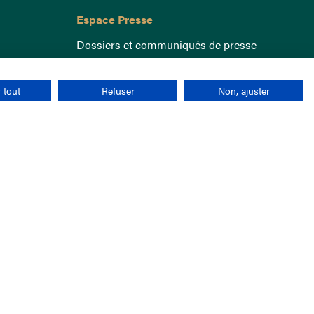
Espace Presse
Dossiers et communiqués de presse
 tout
Refuser
Non, ajuster
nées personnelles
CGU
Cookies