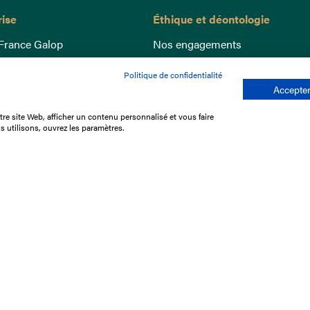
rise
Éthique et déontologie
France Galop
Nos engagements
ance
Lutte anti-dopage
Politique de confidentialité
e du Galop
Bien être equin
Accepter
 sociaux
Index Egalité Femmes-Hommes
re site Web, afficher un contenu personnalisé et vous faire
re les courses
Jeu responsable
s utilisons, ouvrez les paramètres.
que
'emploi
e stage
ffres
res
tacter
Mentions légales
Protection des don