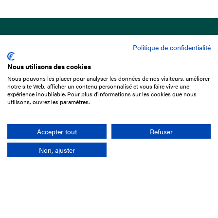
Politique de confidentialité
Nous utilisons des cookies
Nous pouvons les placer pour analyser les données de nos visiteurs, améliorer
15 Boulevard de Douaumont
notre site Web, afficher un contenu personnalisé et vous faire vivre une
75017 Paris
expérience inoubliable. Pour plus d'informations sur les cookies que nous
utilisons, ouvrez les paramètres.
01 49 10 20 29
Rechercher
Accepter tout
Refuser
Non, ajuster
L'entreprise
Mission France Galop
Gouvernance
Baromètre du Galop