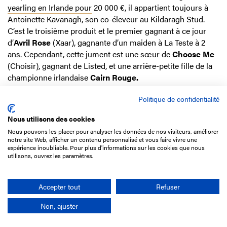
yearling en Irlande pour
20 000 €, il appartient toujours à
Antoinette Kavanagh, son co-éleveur au Kildaragh Stud.
C’est le troisième produit et le premier gagnant à ce jour
d’
Avril Rose
(Xaar), gagnante d’un maiden à La Teste à 2
ans. Cependant, cette jument est une sœur de
Choose Me
(Choisir), gagnant de Listed, et une arrière-petite fille de la
championne irlandaise
Cairn Rouge.
Politique de confidentialité
STABLE GENIUS
(M3), FRA par Siyouni et Anjella
Nous utilisons des cookies
(Monsun)
Nous pouvons les placer pour analyser les données de nos visiteurs, améliorer
Prix de la Traversière
(Inédits, poulains entiers et hongres de
notre site Web, afficher un contenu personnalisé et vous faire vivre une
expérience inoubliable. Pour plus d'informations sur les cookies que nous
3 ans, 1 900m PSF), vendredi 9 mars 2018 à Chantilly
utilisons, ouvrez les paramètres.
Accepter tout
Refuser
Non, ajuster