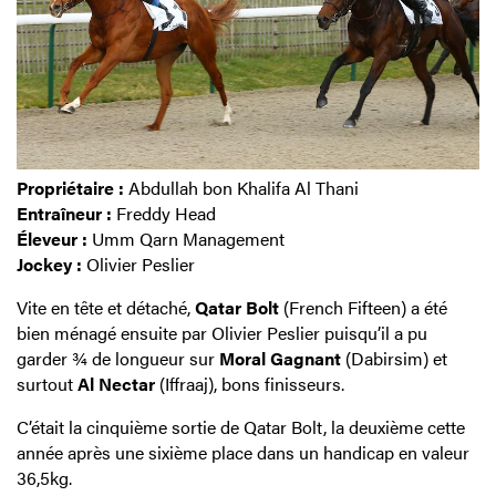
Propriétaire :
Abdullah bon Khalifa Al Thani
Entraîneur :
Freddy Head
Éleveur :
Umm Qarn Management
Jockey :
Olivier Peslier
Vite en tête et détaché,
Qatar Bolt
(French Fifteen) a été
bien ménagé ensuite par Olivier Peslier puisqu’il a pu
garder ¾ de longueur sur
Moral Gagnant
(Dabirsim) et
surtout
Al Nectar
(Iffraaj), bons finisseurs.
C’était la cinquième sortie de Qatar Bolt, la deuxième cette
année après une sixième place dans un handicap en valeur
36,5kg.