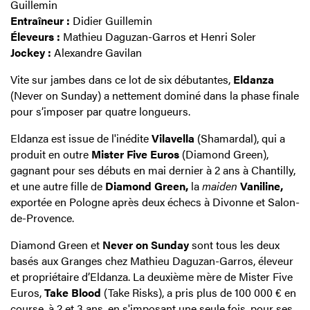
Guillemin
Entraîneur :
Didier Guillemin
Éleveurs :
Mathieu Daguzan-Garros et Henri Soler
Jockey :
Alexandre Gavilan
Vite sur jambes dans ce lot de six débutantes,
Eldanza
(Never on Sunday) a nettement dominé dans la phase finale
pour s’imposer par quatre longueurs.
Eldanza est issue de l'inédite
Vilavella
(Shamardal), qui a
produit en outre
Mister Five Euros
(Diamond Green),
gagnant pour ses débuts en mai dernier à 2 ans à Chantilly,
et une autre fille de
Diamond Green,
la
maiden
Vaniline,
exportée en Pologne après deux échecs à Divonne et Salon-
de-Provence.
Diamond Green et
Never on Sunday
sont tous les deux
basés aux Granges chez Mathieu Daguzan-Garros, éleveur
et propriétaire d’Eldanza. La deuxième mère de Mister Five
Euros,
Take Blood
(Take Risks), a pris plus de 100 000 € en
course, à 2 et 3 ans, en s'imposant une seule fois, pour ses