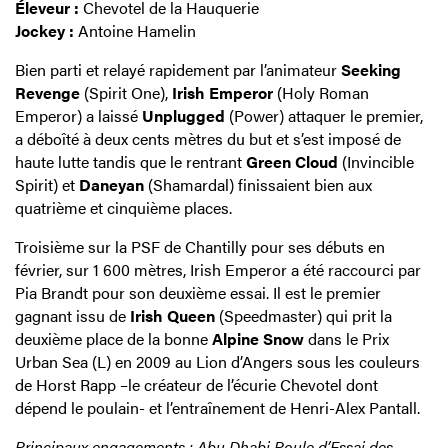
Éleveur :
Chevotel de la Hauquerie
Jockey :
Antoine Hamelin
Bien parti et relayé rapidement par l’animateur
Seeking
Revenge
(Spirit One),
Irish Emperor
(Holy Roman
Emperor) a laissé
Unplugged
(Power) attaquer le premier,
a déboîté à deux cents mètres du but et s’est imposé de
haute lutte tandis que le rentrant
Green Cloud
(Invincible
Spirit) et
Daneyan
(Shamardal) finissaient bien aux
quatrième et cinquième places.
Troisième sur la PSF de Chantilly pour ses débuts en
février, sur 1 600 mètres, Irish Emperor a été raccourci par
Pia Brandt pour son deuxième essai. Il est le premier
gagnant issu de
Irish Queen
(Speedmaster) qui prit la
deuxième place de la bonne
Alpine Snow
dans le Prix
Urban Sea (L) en 2009 au Lion d’Angers sous les couleurs
de Horst Rapp –le créateur de l’écurie Chevotel dont
dépend le poulain- et l’entraînement de Henri-Alex Pantall.
Principaux engagements : Abu Dhabi Poule d’Essai des