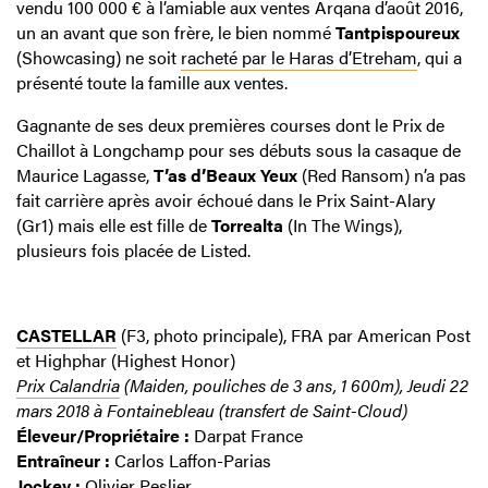
vendu 100 000 € à l’amiable aux ventes Arqana d’août 2016,
un an avant que son frère, le bien nommé
Tantpispoureux
(Showcasing) ne soit
racheté par le Haras d’Etreham
, qui a
présenté toute la famille aux ventes.
Gagnante de ses deux premières courses dont le Prix de
Chaillot à Longchamp pour ses débuts sous la casaque de
Maurice Lagasse,
T’as d’Beaux Yeux
(Red Ransom) n’a pas
fait carrière après avoir échoué dans le Prix Saint-Alary
(Gr1) mais elle est fille de
Torrealta
(In The Wings),
plusieurs fois placée de Listed.
CASTELLAR
(F3, photo principale), FRA par American Post
et Highphar (Highest Honor)
Prix Calandria
(Maiden, pouliches de 3 ans, 1 600m), Jeudi 22
mars 2018 à Fontainebleau (transfert de Saint-Cloud)
Éleveur/Propriétaire :
Darpat France
Entraîneur :
Carlos Laffon-Parias
Jockey :
Olivier Peslier