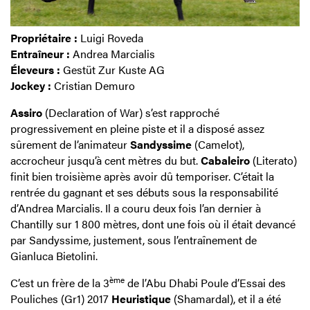
Propriétaire :
Luigi Roveda
Entraîneur :
Andrea Marcialis
Éleveurs :
Gestüt Zur Kuste AG
Jockey :
Cristian Demuro
Assiro
(Declaration of War) s’est rapproché
progressivement en pleine piste et il a disposé assez
sûrement de l’animateur
Sandyssime
(Camelot),
accrocheur jusqu’à cent mètres du but.
Cabaleiro
(Literato)
finit bien troisième après avoir dû temporiser. C’était la
rentrée du gagnant et ses débuts sous la responsabilité
d’Andrea Marcialis. Il a couru deux fois l’an dernier à
Chantilly sur 1 800 mètres, dont une fois où il était devancé
par Sandyssime, justement, sous l’entraînement de
Gianluca Bietolini.
ème
C’est un frère de la 3
de l’Abu Dhabi Poule d’Essai des
Pouliches (Gr1) 2017
Heuristique
(Shamardal), et il a été