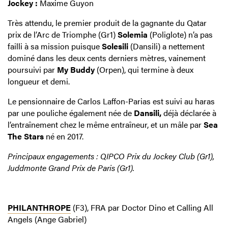
Jockey :
Maxime Guyon
Très attendu, le premier produit de la gagnante du Qatar
prix de l’Arc de Triomphe (Gr1)
Solemia
(Poliglote) n’a pas
failli à sa mission puisque
Solesili
(Dansili) a nettement
dominé dans les deux cents derniers mètres, vainement
poursuivi par
My Buddy
(Orpen), qui termine à deux
longueur et demi.
Le pensionnaire de Carlos Laffon-Parias est suivi au haras
par une pouliche également née de
Dansili,
déjà déclarée à
l’entraînement chez le même entraîneur, et un mâle par
Sea
The Stars
né en 2017.
Principaux engagements : QIPCO Prix du Jockey Club (Gr1),
Juddmonte Grand Prix de Paris (Gr1).
PHILANTHROPE
(F3), FRA par Doctor Dino et Calling All
Angels (Ange Gabriel)