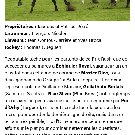
Propriétaires :
Jacques et Patrice Détré
Entraîneur :
François Nicolle
Éleveurs :
Jean Contou-Carrère et Yves Broca
Jockey :
Thomas Gueguen
Redoutable tâche pour les partants de ce Prix Rush que de
succéder au palmarès à
Échiquier Royal,
vaiqnueur un an
plus tôt dans cette même course de
Master Dino,
tous
deux gagnants de Groupe 1 à Auteuil depuis… Les deux
représentants de Guillaume Macaire,
Goliath du Berlais
(Saint des Saints) et
Blue Silver
(Blue Brésil) ont longtemps
mené avec un peu d’avance sur le peloton emmené par
Pic
d’Orhy
(Turgeon), et ils ont semblé tenir la course à leur
merci pour aborder la dernière ligne droite, mais dans un
terrain très pénible, Pic d’Orhy a prononcé un remarque
effort sur le plat pour dominer nettement les duettistes,
battus de trois et cinq longueurs respectivement.