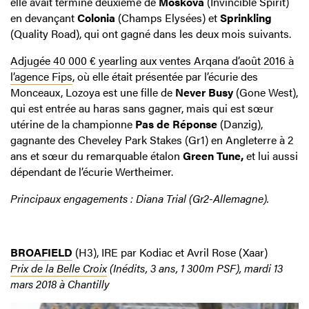
elle avait terminé deuxième de
Moskova
(Invincible Spirit)
en devançant
Colonia
(Champs Elysées) et
Sprinkling
(Quality Road), qui ont gagné dans les deux mois suivants.
Adjugée 40 000 € yearling aux ventes Arqana d’août 2016 à
l’agence Fips
, où elle était présentée par l’écurie des
Monceaux, Lozoya est une fille de
Never Busy
(Gone West),
qui est entrée au haras sans gagner, mais qui est sœur
utérine de la championne
Pas de Réponse
(Danzig),
gagnante des Cheveley Park Stakes (Gr1) en Angleterre à 2
ans et sœur du remarquable étalon
Green Tune,
et lui aussi
dépendant de l’écurie Wertheimer.
Principaux engagements : Diana Trial (Gr2-Allemagne).
BROAFIELD
(H3), IRE par Kodiac et Avril Rose (Xaar)
Prix de la Belle Croix
(Inédits, 3 ans, 1 300m PSF), mardi 13
mars 2018 à Chantilly