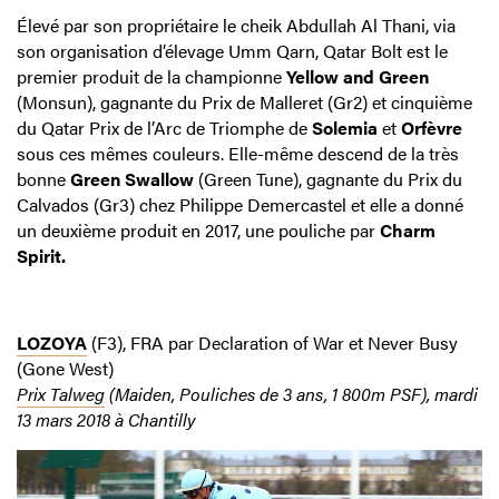
Élevé par son propriétaire le cheik Abdullah Al Thani, via
son organisation d’élevage Umm Qarn, Qatar Bolt est le
premier produit de la championne
Yellow and Green
(Monsun), gagnante du Prix de Malleret (Gr2) et cinquième
du Qatar Prix de l’Arc de Triomphe de
Solemia
et
Orfèvre
sous ces mêmes couleurs. Elle-même descend de la très
bonne
Green Swallow
(Green Tune), gagnante du Prix du
Calvados (Gr3) chez Philippe Demercastel et elle a donné
un deuxième produit en 2017, une pouliche par
Charm
Spirit.
LOZOYA
(F3), FRA par Declaration of War et Never Busy
(Gone West)
Prix Talweg
(Maiden, Pouliches de 3 ans, 1 800m PSF), mardi
13 mars 2018 à Chantilly