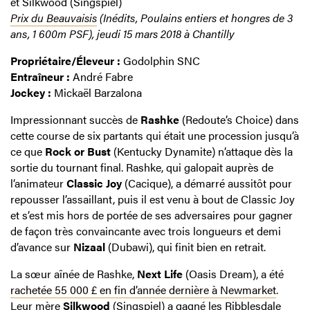
et Silkwood (Singspiel)
Prix du Beauvaisis
(Inédits, Poulains entiers et hongres de 3
ans, 1 600m PSF), jeudi 15 mars 2018 à Chantilly
Propriétaire/Éleveur :
Godolphin SNC
Entraîneur :
André Fabre
Jockey :
Mickaël Barzalona
Impressionnant succès de
Rashke
(Redoute’s Choice) dans
cette course de six partants qui était une procession jusqu’à
ce que
Rock or Bust
(Kentucky Dynamite) n’attaque dès la
sortie du tournant final. Rashke, qui galopait auprès de
l’animateur
Classic Joy
(Cacique), a démarré aussitôt pour
repousser l’assaillant, puis il est venu à bout de Classic Joy
et s’est mis hors de portée de ses adversaires pour gagner
de façon très convaincante avec trois longueurs et demi
d’avance sur
Nizaal
(Dubawi), qui finit bien en retrait.
La sœur aînée de Rashke,
Next Life
(Oasis Dream), a été
rachetée 55 000 £ en fin d’année dernière à Newmarket
.
Leur mère
Silkwood
(Singspiel) a gagné les Ribblesdale