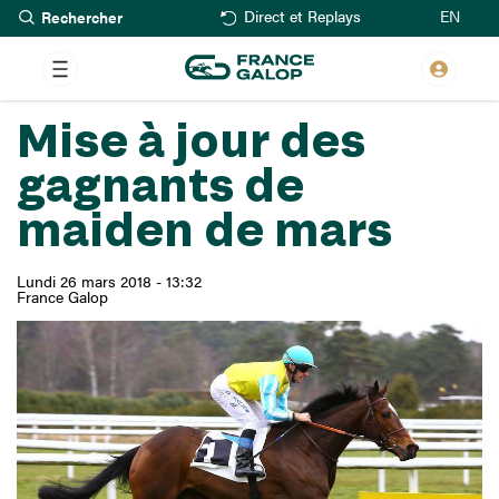
Rechercher
Aller
EN
Direct et Replays
au
contenu
principal
Mise à jour des
gagnants de
maiden de mars
Lundi 26 mars 2018 - 13:32
France Galop