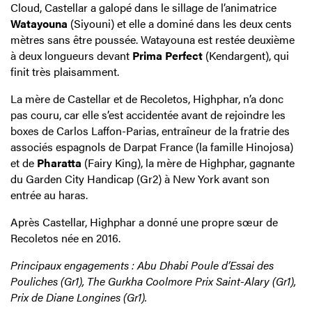
Cloud, Castellar a galopé dans le sillage de l’animatrice
Watayouna
(Siyouni) et elle a dominé dans les deux cents
mètres sans être poussée. Watayouna est restée deuxième
à deux longueurs devant
Prima Perfect
(Kendargent), qui
finit très plaisamment.
La mère de Castellar et de Recoletos, Highphar, n’a donc
pas couru, car elle s’est accidentée avant de rejoindre les
boxes de Carlos Laffon-Parias, entraîneur de la fratrie des
associés espagnols de Darpat France (la famille Hinojosa)
et de
Pharatta
(Fairy King), la mère de Highphar, gagnante
du Garden City Handicap (Gr2) à New York avant son
entrée au haras.
Après Castellar, Highphar a donné une propre sœur de
Recoletos née en 2016.
Principaux engagements : Abu Dhabi Poule d’Essai des
Pouliches (Gr1), The Gurkha Coolmore Prix Saint-Alary (Gr1),
Prix de Diane Longines (Gr1).