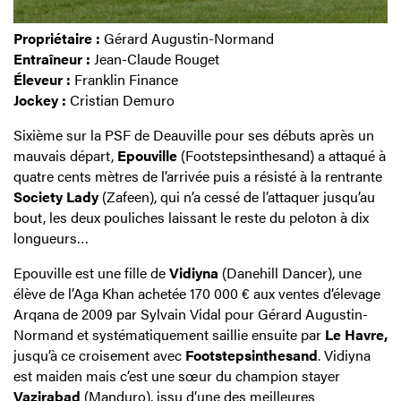
Propriétaire :
Gérard Augustin-Normand
Entraîneur :
Jean-Claude Rouget
Éleveur :
Franklin Finance
Jockey :
Cristian Demuro
Sixième sur la PSF de Deauville pour ses débuts après un
mauvais départ,
Epouville
(Footstepsinthesand) a attaqué à
quatre cents mètres de l’arrivée puis a résisté à la rentrante
Society Lady
(Zafeen), qui n’a cessé de l’attaquer jusqu’au
bout, les deux pouliches laissant le reste du peloton à dix
longueurs…
Epouville est une fille de
Vidiyna
(Danehill Dancer), une
élève de l’Aga Khan achetée 170 000 € aux ventes d’élevage
Arqana de 2009 par Sylvain Vidal pour Gérard Augustin-
Normand et systématiquement saillie ensuite par
Le Havre,
jusqu’à ce croisement avec
Footstepsinthesand
. Vidiyna
est maiden mais c’est une sœur du champion stayer
Vazirabad
(Manduro), issu d’une des meilleures