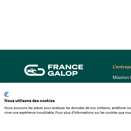
L'entrep
Mission 
Gouvern
15 Boulevard de Douaumont
Baromètr
75017 Paris
Nous utilisons des cookies
Comptes
01 49 10 20 29
Nous pouvons les placer pour analyser les données de nos visiteurs, améliorer not
Comprend
vivre une expérience inoubliable. Pour plus d'informations sur les cookies que nou
Rechercher
Docuthè
Métiers