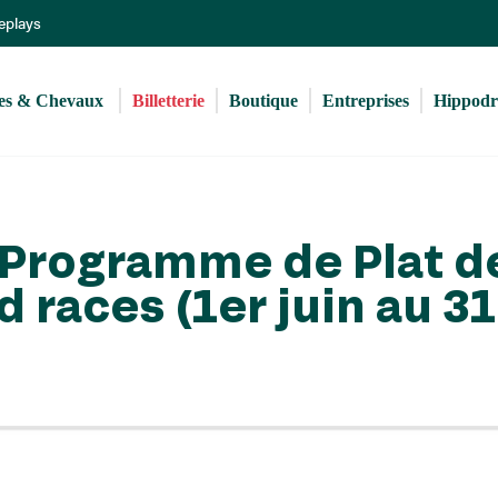
Aller
Replays
au
contenu
principal
s & Chevaux 
Billetterie
Boutique
Entreprises
Hippod
u Programme de Plat d
 races (1er juin au 31