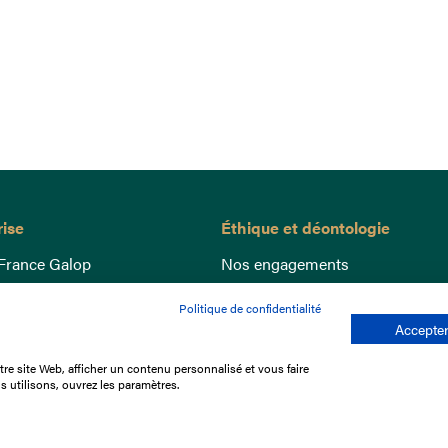
rise
Éthique et déontologie
France Galop
Nos engagements
ance
Lutte anti-dopage
Politique de confidentialité
e du Galop
Bien être equin
Accepter
 sociaux
Index Egalité Femmes-Hommes
re site Web, afficher un contenu personnalisé et vous faire
re les courses
Jeu responsable
s utilisons, ouvrez les paramètres.
que