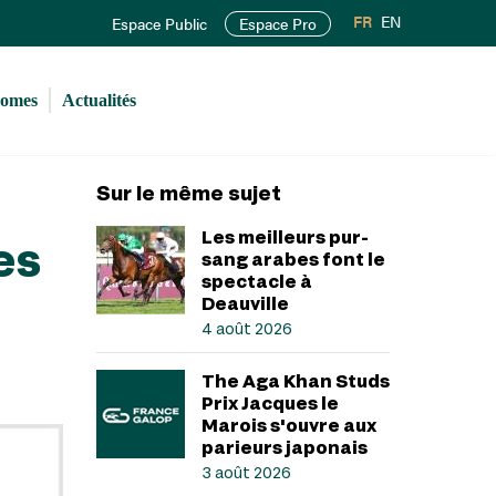
FR
EN
Espace Public
Espace Pro
romes
Actualités
Sur le même sujet
Les meilleurs pur-
es
sang arabes font le
spectacle à
Deauville
4 août 2026
The Aga Khan Studs
Prix Jacques le
Marois s'ouvre aux
parieurs japonais
3 août 2026