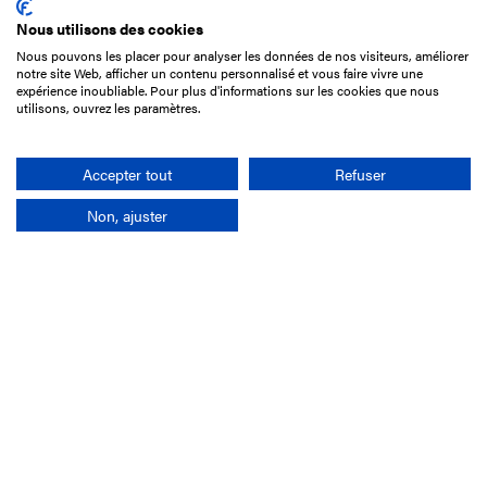
Nous utilisons des cookies
Nous pouvons les placer pour analyser les données de nos visiteurs, améliorer
15 Boulevard de Douaumont
notre site Web, afficher un contenu personnalisé et vous faire vivre une
75017 Paris
expérience inoubliable. Pour plus d'informations sur les cookies que nous
utilisons, ouvrez les paramètres.
01 49 10 20 29
Rechercher
Accepter tout
Refuser
Non, ajuster
L'entreprise
Mission France Galop
Gouvernance
Baromètre du Galop
Comptes sociaux
Comprendre les courses
Docuthèque
Métiers