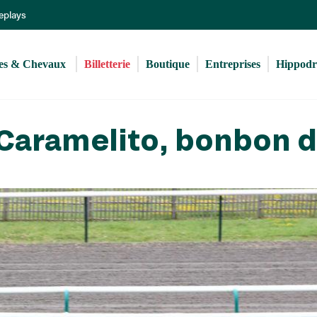
Aller
Replays
au
contenu
principal
s & Chevaux 
Billetterie
Boutique
Entreprises
Hippod
 Caramelito, bonbon 