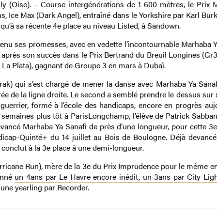
ly (Oise). – Course intergénérations de 1 600 mètres,
le Prix 
, Ice Max (Dark Angel), entraîné dans le Yorkshire par Karl Burke
qu’à sa récente 4e place au niveau Listed, à Sandown.
t tenu ses promesses, avec en vedette l’incontournable Marhaba Y
 après son succès dans le Prix Bertrand du Breuil Longines (Gr3)
e La Plata), gagnant de Groupe 3 en mars à Dubaï.
arak) qui s’est chargé de mener la danse avec Marhaba Ya Sanafi
ée de la ligne droite. Le second a semblé prendre le dessus sur 
guerrier, formé à l’école des handicaps, encore en progrès aujo
t semaines plus tôt à ParisLongchamp, l’élève de Patrick Sabba
evancé Marhaba Ya Sanafi de près d’une longueur, pour cette 3e 
dicap-Quinté+ du 14 juillet au Bois de Boulogne. Déjà devancé
 conclut à la 3e place à une demi-longueur.
Hurricane Run), mère de la 3e du Prix Imprudence pour le même e
donné
un 4ans par Le Havre encore inédit, un 3ans par City Lig
t une yearling par Recorder.