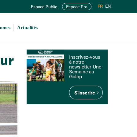
FR
EN
Espace Public
Espace Pro
romes
Actualités
dur
Inscrivez-vous
à notre
newsletter Une
Semaine au
Galop
S'inscrire