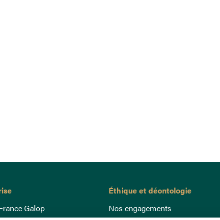
rise
Éthique et déontologie
France Galop
Nos engagements