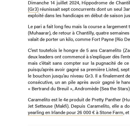
Dimanche 14 juillet 2024, Hippodrome de Chantil
(Gr3)
réunissait sept concurrents dont un seul 3ans
exploité dans les handicaps en début de saison jus
Le pari a fait long feu mais la course a largemen
(Muhaarar), de retour à Chantilly, quatre semaines
valait de porter un kilo, comme Fort Payne (Rio D
C’est toutefois le hongre de 5 ans Caramelito (Z
deux leaders ont commencé à s’expliquer dès l’entr
mais c’était sans compter sur la pugnacité de ce 
puisqu’après avoir gagné sa première Listed, sep
le bouchon jusqu’au niveau Gr3. Il a finalement d
consécutive, un an pile après avoir gagné le han
« Bertrand du Breuil », Andromède (Sea the Stars)
Caramelito est le 4e produit de Pretty Panther (
Jet Setteuse (Makfi). Depuis Caramelito, elle a 
yearling en Irlande pour 26 000 € à Stone Farm
, e