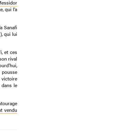
Messidor
, qui l’a
a Sanafi
, qui lui
, et ces
son rival
urd’hui,
n pousse
victoire
 dans le
ntourage
ht vendu