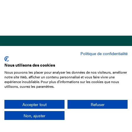
Politique de confidentialité
Nous utilisons des cookies
Nous pouvons les placer pour analyser les données de nos visiteurs, améliorer
15 Boulevard de Douaumont
notre site Web, afficher un contenu personnalisé et vous faire vivre une
75017 Paris
expérience inoubliable. Pour plus d'informations sur les cookies que nous
utilisons, ouvrez les paramètres.
01 49 10 20 29
Rechercher
Accepter tout
Refuser
Non, ajuster
L'entreprise