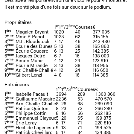
il est monté plus d'une fois sur deux sur le podium.
Propriétaires
er
er
ème
1
1
/3
Courses
€
ère
1
Magalen Bryant
10
20
40
377 035
ème
2
Mme P. Papot
10
23
62
315 155
ème
3
M.L. Bloodstock
7
17
46
243 430
ème
4
Écurie des Dunes
5
13
38
165 860
ème
5
Écurie Couderc
6
13
25
142 385
ème
6
Jacques Detré
6
7
16
138 000
ème
7
Simon Munir
4
12
24
123 910
ème
8
Écurie Mirande
3
13
38
118 955
ème
9
Ar. Chaillé-Chaillé
4
12
24
116 650
ème
10
Gilbert Lenzi
4
8
16
114 385
Entraîneurs
er
er
ème
1
1
/3
Courses
€
ère
1
Isabelle Pacault
36
94
209
1 300 860
ème
2
Guillaume Macaire
22
36
53
470 570
ème
3
Arn. Chaillé-Chaillé
8
26
68
269 090
ème
4
Patrice Quinton
8
23
73
266 280
ème
5
Philippe Cottin
8
16
56
262 185
ème
6
Emmanuel Clayeux
5
20
65
199 875
ème
7
Éric Leray
6
17
71
220 810
ème
8
Hect. de Lageneste
9
13
71
194 525
ème
9
Patrick Chevillard
5
17
34
134 385