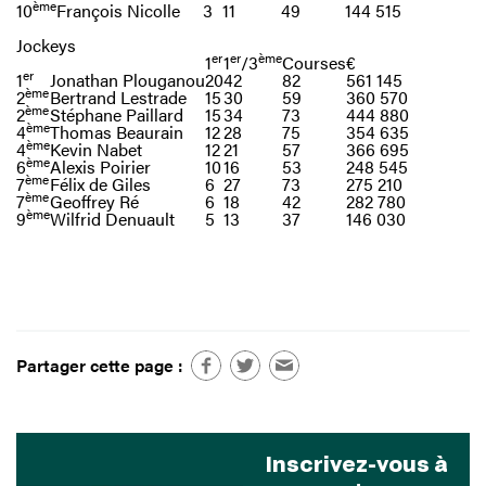
ème
10
François Nicolle
3
11
49
144 515
Jockeys
er
er
ème
1
1
/3
Courses
€
er
1
Jonathan Plouganou
20
42
82
561 145
ème
2
Bertrand Lestrade
15
30
59
360 570
ème
2
Stéphane Paillard
15
34
73
444 880
ème
4
Thomas Beaurain
12
28
75
354 635
ème
4
Kevin Nabet
12
21
57
366 695
ème
6
Alexis Poirier
10
16
53
248 545
ème
7
Félix de Giles
6
27
73
275 210
ème
7
Geoffrey Ré
6
18
42
282 780
ème
9
Wilfrid Denuault
5
13
37
146 030
Partager cette page :
Inscrivez-vous à