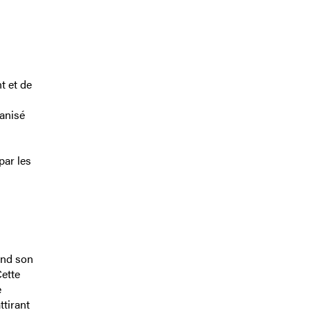
t et de
ganisé
par les
end son
Cette
e
ttirant