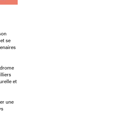
 son
et se
tenaires
podrome
lliers
relle et
ger une
ys