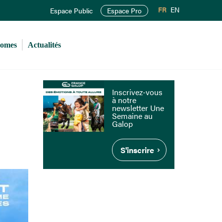
FR
EN
Espace Public
Espace Pro
romes
Actualités
Inscrivez-vous
à notre
newsletter Une
Semaine au
Galop
S'inscrire