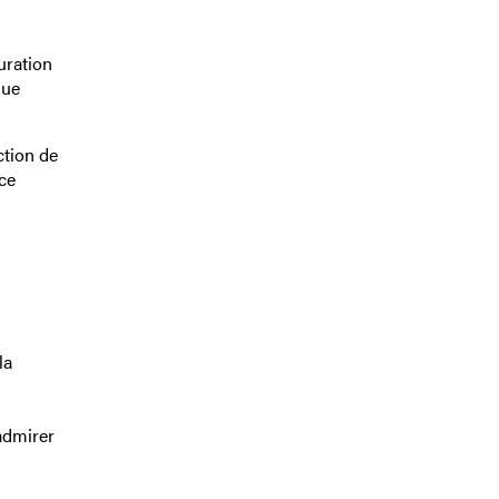
uration
que
ction de
ce
la
admirer