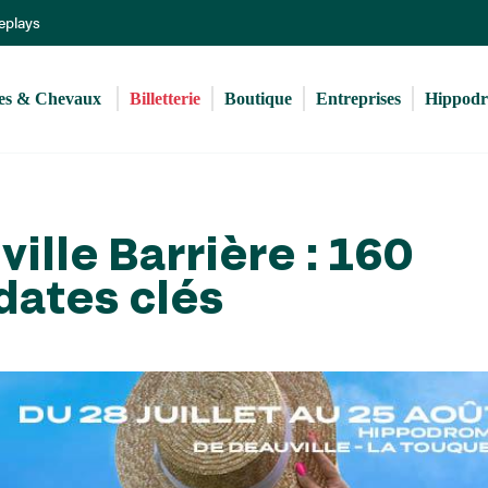
Aller
Replays
au
contenu
principal
s & Chevaux 
Billetterie
Boutique
Entreprises
Hippod
ille Barrière : 160
dates clés