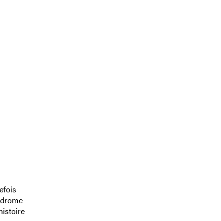
efois
podrome
histoire