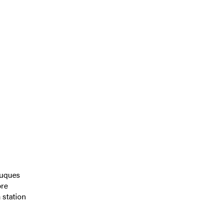
ouques
bre
 station