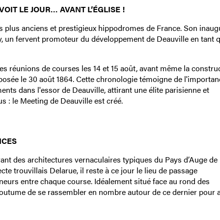
OIT LE JOUR… AVANT L’ÉGLISE !
s plus anciens et prestigieux hippodromes de France. Son inaug
, un fervent promoteur du développement de Deauville en tant 
es réunions de courses les 14 et 15 août, avant même la constru
t posée le 30 août 1864. Cette chronologie témoigne de l'importan
ts dans l'essor de Deauville, attirant une élite parisienne et
us : le Meeting de Deauville est créé.
NCES
irant des architectures vernaculaires typiques du Pays d’Auge de 
te trouvillais Delarue, il reste à ce jour le lieu de passage
îneurs entre chaque course. Idéalement situé face au rond des
coutume de se rassembler en nombre autour de ce dernier pour 