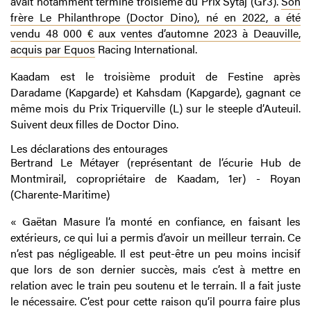
avait notamment terminé troisième du Prix Sytaj (Gr3).
Son
frère Le Philanthrope (Doctor Dino), né en 2022, a été
vendu 48 000 € aux ventes d’automne 2023 à Deauville,
acquis par Equos
Racing International.
Kaadam est le troisième produit de Festine après
Daradame (Kapgarde) et Kahsdam (Kapgarde), gagnant ce
même mois du Prix Triquerville (L) sur le steeple d’Auteuil.
Suivent deux filles de Doctor Dino.
Les déclarations des entourages
Bertrand Le Métayer (représentant de l’écurie Hub de
Montmirail, copropriétaire de Kaadam, 1er) - Royan
(Charente-Maritime)
« Gaëtan Masure l’a monté en confiance, en faisant les
extérieurs, ce qui lui a permis d’avoir un meilleur terrain. Ce
n’est pas négligeable. Il est peut-être un peu moins incisif
que lors de son dernier succès, mais c’est à mettre en
relation avec le train peu soutenu et le terrain. Il a fait juste
le nécessaire. C’est pour cette raison qu’il pourra faire plus