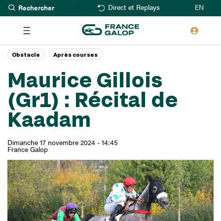
Rechercher
Aller
EN
Direct et Replays
au
contenu
principal
Obstacle
Après courses
Maurice Gillois
(Gr1) : Récital de
Kaadam
Dimanche 17 novembre 2024 - 14:45
France Galop