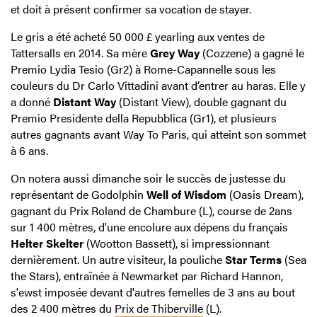
et doit à présent confirmer sa vocation de stayer.
Le gris a été acheté 50 000 £ yearling aux ventes de
Tattersalls en 2014. Sa mère
Grey Way
(Cozzene) a gagné le
Premio Lydia Tesio (Gr2) à Rome-Capannelle sous les
couleurs du Dr Carlo Vittadini avant d’entrer au haras. Elle y
a donné
Distant Way
(Distant View), double gagnant du
Premio Presidente della Repubblica (Gr1), et plusieurs
autres gagnants avant Way To Paris, qui atteint son sommet
à 6 ans.
On notera aussi dimanche soir le succès de justesse du
représentant de Godolphin
Well of Wisdom
(Oasis Dream),
gagnant du Prix Roland de Chambure (L), course de 2ans
sur 1 400 mètres, d'une encolure aux dépens du français
Helter Skelter
(Wootton Bassett), si impressionnant
dernièrement. Un autre visiteur, la pouliche
Star Terms
(Sea
the Stars), entraînée à Newmarket par Richard Hannon,
s'ewst imposée devant d'autres femelles de 3 ans au bout
des 2 400 mètres du
Prix de Thiberville
(L).