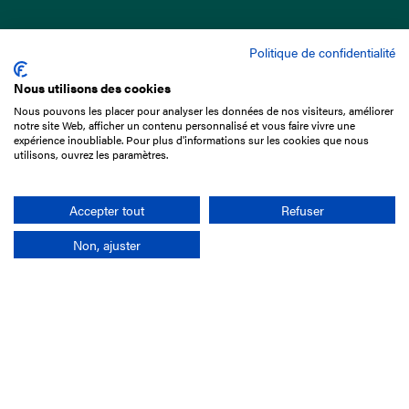
Politique de confidentialité
Nous utilisons des cookies
Nous pouvons les placer pour analyser les données de nos visiteurs, améliorer
15 Boulevard de Douaumont
notre site Web, afficher un contenu personnalisé et vous faire vivre une
75017 Paris
expérience inoubliable. Pour plus d'informations sur les cookies que nous
utilisons, ouvrez les paramètres.
01 49 10 20 29
Rechercher
Accepter tout
Refuser
Non, ajuster
L'entreprise
Mission France Galop
Gouvernance
Baromètre du Galop
Comptes sociaux
Comprendre les courses