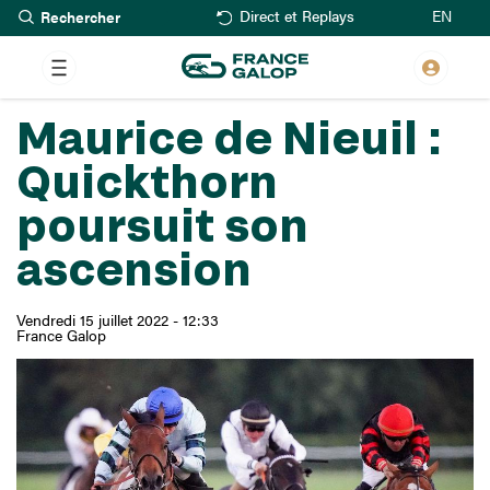
Rechercher
Aller
EN
Direct et Replays
au
contenu
principal
Maurice de Nieuil :
Quickthorn
poursuit son
ascension
Vendredi 15 juillet 2022 - 12:33
France Galop