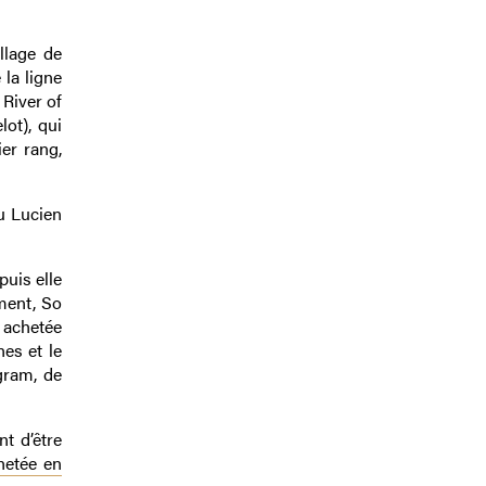
llage de
la ligne
 River of
lot), qui
er rang,
u Lucien
uis elle
ment, So
 achetée
es et le
gram, de
t d’être
hetée en