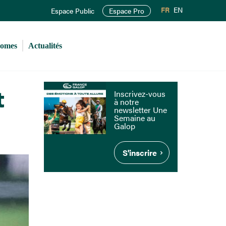
FR
EN
Espace Public
Espace Pro
romes
Actualités
t
Inscrivez-vous
à notre
newsletter Une
Semaine au
Galop
S'inscrire