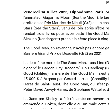
P
Vendredi 14 Juillet 2023, Hippodrome Paris
l’animateur Gagarin’s Moon (Sea the Moon), le bi
droite de ce
Prix Maurice de Nieuil
(Gr2) et il a en
Stars (Sea the Stars), venu de loin après s’être re
rendait trois livres pour avoir battu The Good M
Skazino (Kendargent) prenait la 4ème place à cinq
The Good Man, en revanche, n’avait pas encore ga
Barrière Grand Prix de Deauville (Gr2) en 2021.
La deuxième mère de The Good Man, Luas Line (Dane
a gagné le Garden City Breeders’Cup Handicap (Gr
Good (Galileo), la mère de The Good Man, s’est p
45 000 € à Arqana par Gérard Larrieu (Chantilly 
Haras de Saint-Faust. The Good Man, qui n’est pa
Peter David Anwyl-Harris, de Stéphane Wattel et d
La 3ans par Kheleyf a été réclamée en novembre 2
emmenée à Goken, dont elle a eu un mâle cette 