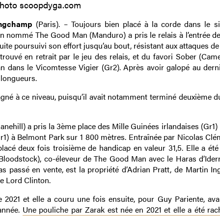
hoto scoopdyga.com
Longchamp
(Paris). – Toujours bien placé à la corde dans le si
en nommé The Good Man (Manduro) a pris le relais à l’entrée de 
suite poursuivi son effort jusqu’au bout, résistant aux attaques de
trouvé en retrait par le jeu des relais, et du favori Sober (Came
an dans le Vicomtesse Vigier (Gr2). Après avoir galopé au derni
 longueurs.
gné à ce niveau, puisqu’il avait notamment terminé deuxième d
hill) a pris la 3ème place des Mille Guinées irlandaises (Gr1) p
1) à Belmont Park sur 1 800 mètres. Entraînée par Nicolas Clé
lacé deux fois troisième de handicap en valeur 31,5. Elle a été
Bloodstock), co-éleveur de The Good Man avec le Haras d’Idern
s passé en vente, est la propriété d’Adrian Pratt, de Martin In
e Lord Clinton.
021 et elle a couru une fois ensuite, pour Guy Pariente, avan
année.
Une pouliche par Zarak est née en 2021 et elle a été rac