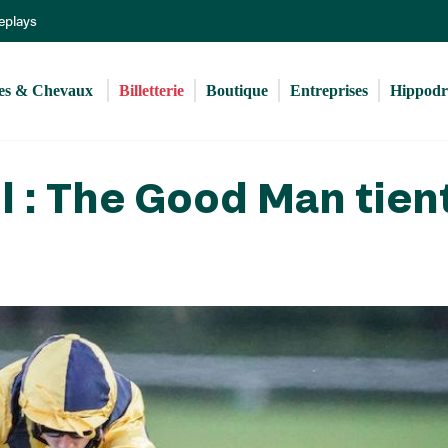
Aller
Replays
au
contenu
principal
s & Chevaux 
Billetterie
Boutique
Entreprises
Hippod
l : The Good Man tien