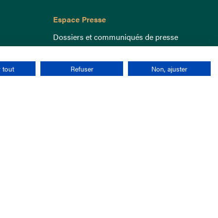
Espace Presse
Dossiers et communiqués de presse
 tout
Refuser
Non, ajuster
nées personnelles
CGU
Cookies