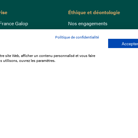
rise
Éthique et déontologie
France Galop
Nos engagements
ance
Lutte anti-dopage
Politique de confidentialité
e du Galop
Bien être equin
Accepter
 sociaux
Index Egalité Femmes-Hommes
re site Web, afficher un contenu personnalisé et vous faire
re les courses
Jeu responsable
s utilisons, ouvrez les paramètres.
que
'emploi
e stage
ffres
res
tacter
Mentions légales
Protection des don