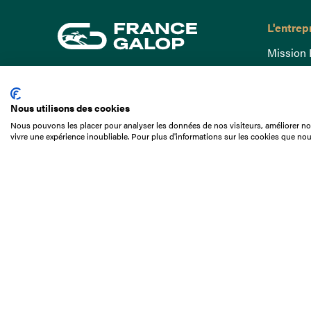
L'entrep
Mission 
Gouvern
15 Boulevard de Douaumont
Baromètr
75017 Paris
Nous utilisons des cookies
Comptes
01 49 10 20 29
Nous pouvons les placer pour analyser les données de nos visiteurs, améliorer not
Comprend
vivre une expérience inoubliable. Pour plus d'informations sur les cookies que nou
Rechercher
Docuthè
Métiers
Offres d
Offres d
Appel d'o
Partenai
Nous con