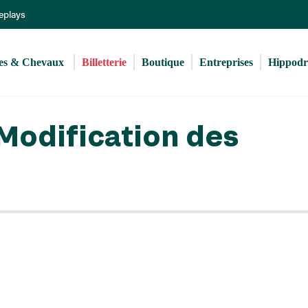
Aller
Replays
au
contenu
principal
s & Chevaux 
Billetterie
Boutique
Entreprises
Hippod
: Modification des