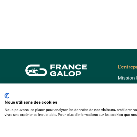
L'entrep
Mission 
Gouvern
15 Boulevard de Douaumont
Baromètr
75017 Paris
Nous utilisons des cookies
Comptes
01 49 10 20 29
Nous pouvons les placer pour analyser les données de nos visiteurs, améliorer not
Comprend
vivre une expérience inoubliable. Pour plus d'informations sur les cookies que nou
Rechercher
Docuthè
Métiers
Offres d