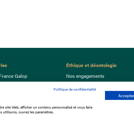
rise
Éthique et déontologie
France Galop
Nos engagements
ance
Lutte anti-dopage
Politique de confidentialité
e du Galop
Bien être equin
Accepter
 sociaux
Index Egalité Femmes-Hommes
re site Web, afficher un contenu personnalisé et vous faire
re les courses
Jeu responsable
s utilisons, ouvrez les paramètres.
que
'emploi