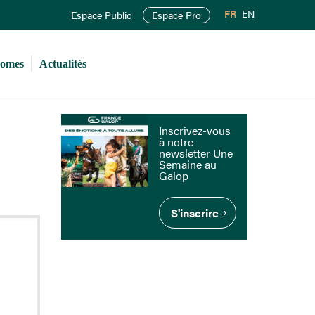
FR
EN
Espace Public
Espace Pro
romes
Actualités
Inscrivez-vous
à notre
newsletter Une
Semaine au
Galop
S'inscrire