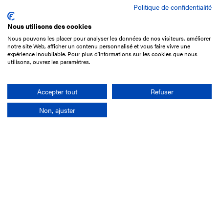
Politique de confidentialité
Nous utilisons des cookies
Nous pouvons les placer pour analyser les données de nos visiteurs, améliorer
15 Boulevard de Douaumont
notre site Web, afficher un contenu personnalisé et vous faire vivre une
75017 Paris
expérience inoubliable. Pour plus d'informations sur les cookies que nous
utilisons, ouvrez les paramètres.
01 49 10 20 29
Rechercher
Accepter tout
Refuser
Non, ajuster
L'entreprise
Mission France Galop
Gouvernance
Baromètre du Galop
Comptes sociaux
Comprendre les courses
Docuthèque