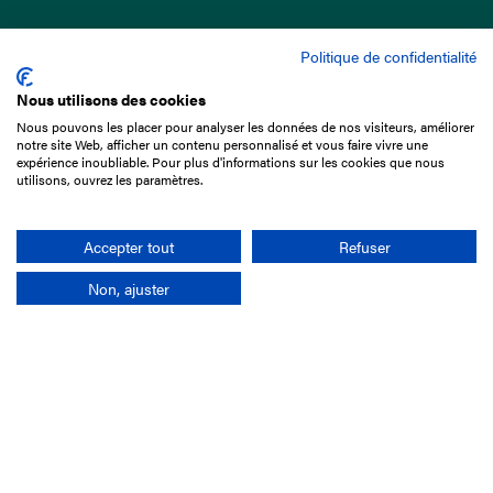
Politique de confidentialité
Nous utilisons des cookies
Nous pouvons les placer pour analyser les données de nos visiteurs, améliorer
15 Boulevard de Douaumont
notre site Web, afficher un contenu personnalisé et vous faire vivre une
75017 Paris
expérience inoubliable. Pour plus d'informations sur les cookies que nous
utilisons, ouvrez les paramètres.
01 49 10 20 29
Rechercher
Accepter tout
Refuser
Non, ajuster
L'entreprise
Mission France Galop
Gouvernance
Baromètre du Galop
Comptes sociaux
Comprendre les courses