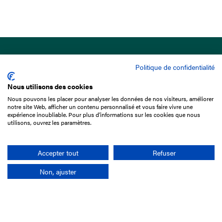
Politique de confidentialité
Nous utilisons des cookies
Nous pouvons les placer pour analyser les données de nos visiteurs, améliorer
15 Boulevard de Douaumont
notre site Web, afficher un contenu personnalisé et vous faire vivre une
75017 Paris
expérience inoubliable. Pour plus d'informations sur les cookies que nous
utilisons, ouvrez les paramètres.
01 49 10 20 29
Rechercher
Accepter tout
Refuser
Non, ajuster
L'entreprise
Mission France Galop
Gouvernance