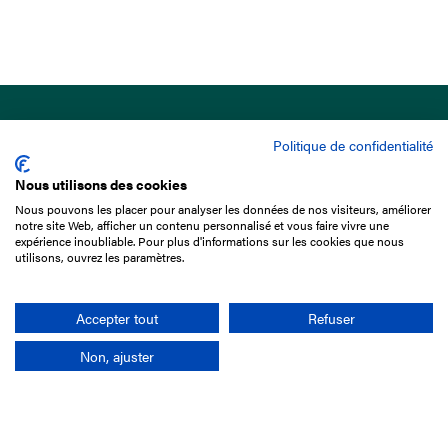
Politique de confidentialité
Nous utilisons des cookies
Nous pouvons les placer pour analyser les données de nos visiteurs, améliorer
15 Boulevard de Douaumont
notre site Web, afficher un contenu personnalisé et vous faire vivre une
75017 Paris
expérience inoubliable. Pour plus d'informations sur les cookies que nous
utilisons, ouvrez les paramètres.
01 49 10 20 29
Rechercher
Accepter tout
Refuser
Non, ajuster
L'entreprise
Mission France Galop