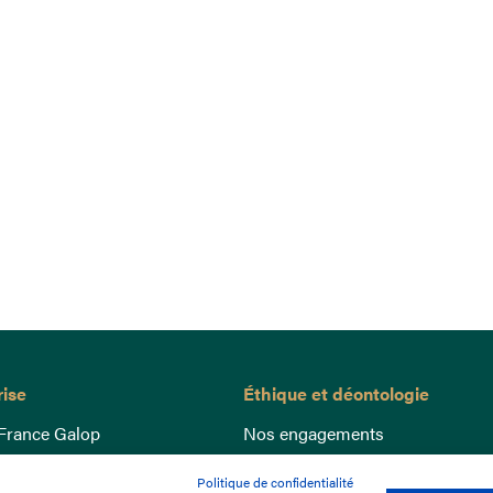
rise
Éthique et déontologie
France Galop
Nos engagements
ance
Lutte anti-dopage
Politique de confidentialité
e du Galop
Bien être equin