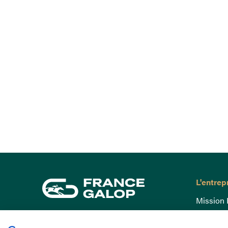
L'entrep
Mission 
Gouvern
15 Boulevard de Douaumont
Baromètr