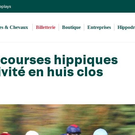
Aller
Replays
au
contenu
principal
s & Chevaux 
Billetterie
Boutique
Entreprises
Hippod
s courses hippiques
vité en huis clos