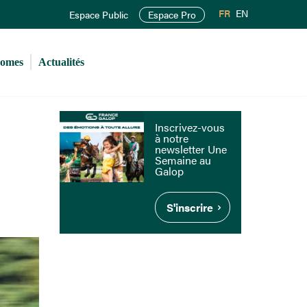
FR
EN
Espace Public
Espace Pro
romes
Actualités
Inscrivez-vous
à notre
newsletter Une
Semaine au
Galop
S'inscrire