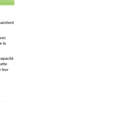
maintient
avec
e la
capacité
ette
 leur