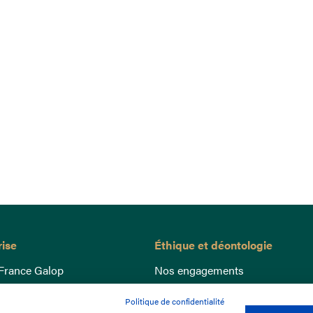
rise
Éthique et déontologie
France Galop
Nos engagements
ance
Lutte anti-dopage
Politique de confidentialité
e du Galop
Bien être equin