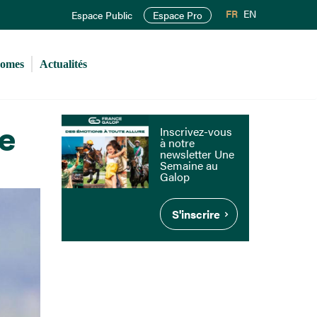
FR
EN
Espace Public
Espace Pro
romes
Actualités
de
Inscrivez-vous
à notre
newsletter Une
Semaine au
Galop
S'inscrire