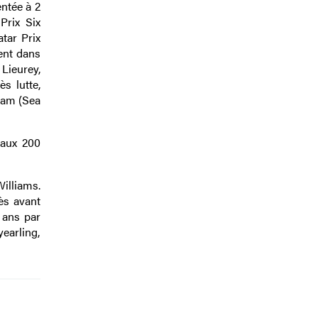
ntée à 2
Prix Six
tar Prix
ent dans
 Lieurey,
s lutte,
hram (Sea
 aux 200
Williams.
ès avant
2 ans par
yearling,