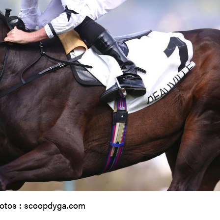
otos : scoopdyga.com