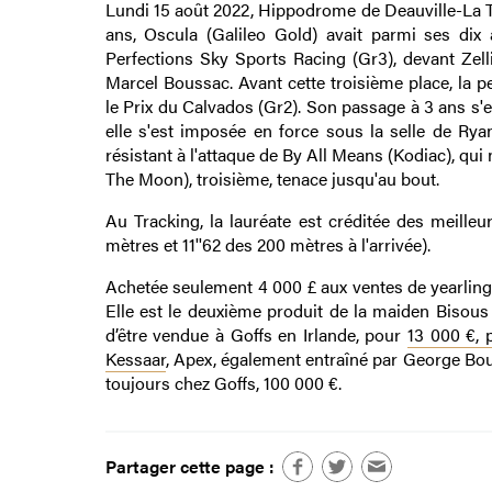
Lundi 15 août 2022, Hippodrome de Deauville-La T
ans, Oscula (Galileo Gold) avait parmi ses dix
Perfections Sky Sports Racing (Gr3), devant Zell
Marcel Boussac. Avant cette troisième place, la
le Prix du Calvados (Gr2). Son passage à 3 ans s'es
elle s'est imposée en force sous la selle de Ryan
résistant à l'attaque de By All Means (Kodiac), qu
The Moon), troisième, tenace jusqu'au bout.
Au Tracking, la lauréate est créditée des meille
mètres et 11''62 des 200 mètres à l'arrivée).
Achetée seulement 4 000 £ aux ventes de yearlings 
Elle est le deuxième produit de la maiden Bisous
d’être vendue à Goffs en Irlande, pour
13 000 €, 
Kessaar
, Apex, également entraîné par George Boug
toujours chez Goffs, 100 000 €.
Partager cette page :