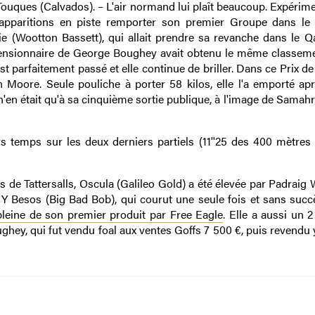
ouques (Calvados). – L'air normand lui plaît beaucoup. Expérime
 apparitions en piste remporter son premier Groupe dans le 
ie (Wootton Bassett), qui allait prendre sa revanche dans le Qa
 pensionnaire de George Boughey avait obtenu le même classem
t parfaitement passé et elle continue de briller. Dans ce Prix de
 Moore. Seule pouliche à porter 58 kilos, elle l'a emporté aprè
i n'en était qu'à sa cinquième sortie publique, à l'image de Sama
urs temps sur les deux derniers partiels (11''25 des 400 mètres
de Tattersalls, Oscula (Galileo Gold) a été élevée par Padraig 
 Y Besos (Big Bad Bob), qui courut une seule fois et sans succ
pleine de son premier produit par Free Eagle
. Elle a aussi un 
hey, qui fut vendu foal aux ventes Goffs 7 500 €, puis revendu 