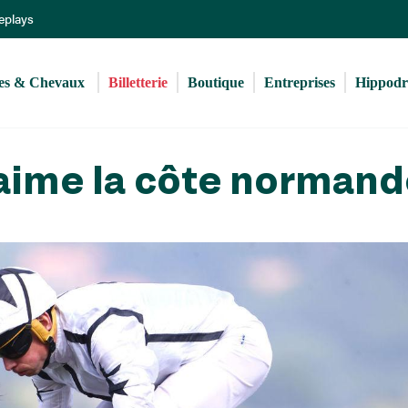
Aller
Replays
au
contenu
principal
s & Chevaux 
Billetterie
Boutique
Entreprises
Hippod
 aime la côte norman