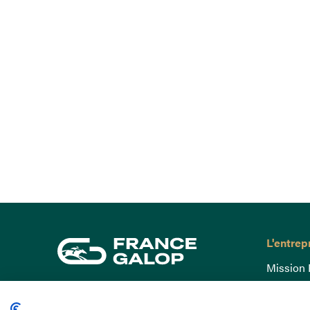
L'entrep
Mission 
Gouvern
15 Boulevard de Douaumont
Baromètr