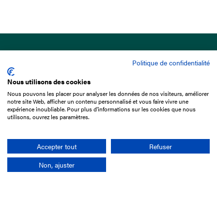
Politique de confidentialité
Nous utilisons des cookies
Nous pouvons les placer pour analyser les données de nos visiteurs, améliorer
15 Boulevard de Douaumont
notre site Web, afficher un contenu personnalisé et vous faire vivre une
75017 Paris
expérience inoubliable. Pour plus d'informations sur les cookies que nous
utilisons, ouvrez les paramètres.
01 49 10 20 29
Rechercher
Accepter tout
Refuser
Non, ajuster
L'entreprise
Mission France Galop
Gouvernance