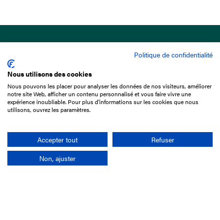
Politique de confidentialité
Nous utilisons des cookies
Nous pouvons les placer pour analyser les données de nos visiteurs, améliorer
15 Boulevard de Douaumont
notre site Web, afficher un contenu personnalisé et vous faire vivre une
75017 Paris
expérience inoubliable. Pour plus d'informations sur les cookies que nous
utilisons, ouvrez les paramètres.
01 49 10 20 29
Rechercher
Accepter tout
Refuser
Non, ajuster
L'entreprise
Mission France Galop
Gouvernance
Baromètre du Galop