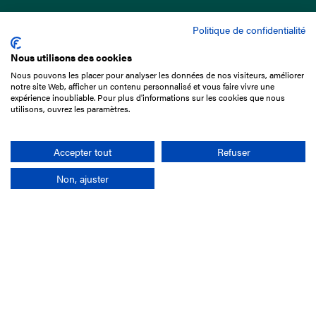
Politique de confidentialité
Nous utilisons des cookies
Nous pouvons les placer pour analyser les données de nos visiteurs, améliorer
15 Boulevard de Douaumont
notre site Web, afficher un contenu personnalisé et vous faire vivre une
75017 Paris
expérience inoubliable. Pour plus d'informations sur les cookies que nous
utilisons, ouvrez les paramètres.
01 49 10 20 29
Rechercher
Accepter tout
Refuser
Non, ajuster
L'entreprise
Mission France Galop
Gouvernance
Baromètre du Galop
Comptes sociaux
Comprendre les courses