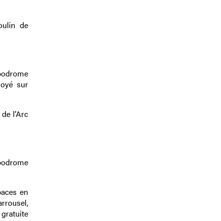
oulin de
ppodrome
loyé sur
 de l’Arc
ppodrome
paces en
rrousel,
gratuite