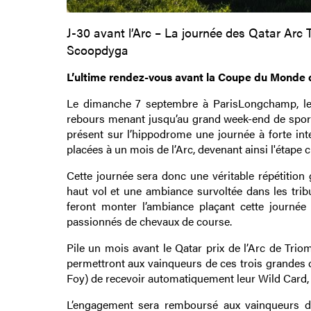
J-30 avant l’Arc – La journée des Qatar Arc T
Scoopdyga
L’ultime rendez-vous avant la Coupe du Monde 
Le dimanche 7 septembre à ParisLongchamp, les 
rebours menant jusqu’au grand week-end de sport 
présent sur l’hippodrome une journée à forte inte
placées à un mois de l’Arc, devenant ainsi l'étape 
Cette journée sera donc une véritable répétitio
haut vol et une ambiance survoltée dans les tri
feront monter l’ambiance plaçant cette journ
passionnés de chevaux de course.
Pile un mois avant le Qatar prix de l’Arc de Tri
permettront aux vainqueurs de ces trois grandes co
Foy) de recevoir automatiquement leur Wild Card, l
L’engagement sera remboursé aux vainqueurs des