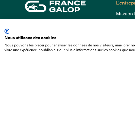
L'entrep
Mission 
Gouvern
15 Boulevard de Douaumont
Baromètr
75017 Paris
Nous utilisons des cookies
Comptes
01 49 10 20 29
Nous pouvons les placer pour analyser les données de nos visiteurs, améliorer not
Comprend
vivre une expérience inoubliable. Pour plus d'informations sur les cookies que nou
Rechercher
Docuthè
Métiers
Offres d
Offres d
Appel d'o
Partenai
Nous con