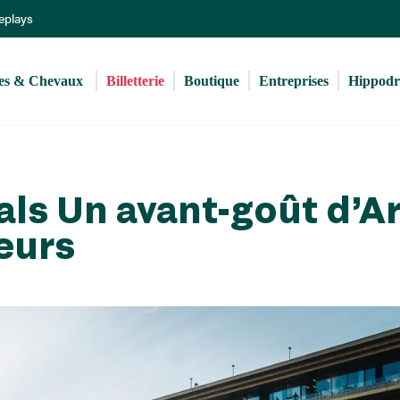
Aller
Replays
au
contenu
principal
s & Chevaux 
Billetterie
Boutique
Entreprises
Hippod
als Un avant-goût d’A
eurs