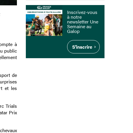
Inscrivez-vous
t
à notre
newsletter Une
Semaine au
Galop
compte à
S'inscrire
u public
ellement
sport de
urprises
t et les
c Trials
atar Prix
 chevaux