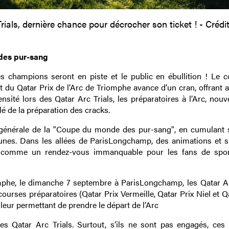
rials, dernière chance pour décrocher son ticket ! - Crédi
des pur-sang
champions seront en piste et le public en ébullition ! Le 
du Qatar Prix de l’Arc de Triomphe avance d’un cran, offrant a
nsité lors des Qatar Arc Trials, les préparatoires à l’Arc, nouv
clé de la préparation des cracks.
n générale de la "Coupe du monde des pur-sang", en cumulant 
bunes. Dans les allées de ParisLongchamp, des animations et s
ée comme un rendez-vous immanquable pour les fans de spor
omphe, le dimanche 7 septembre à ParisLongchamp, les Qatar Ar
urses préparatoires (Qatar Prix Vermeille, Qatar Prix Niel et Q
eur permettant de prendre le départ de l’Arc
 Qatar Arc Trials. Surtout, s’ils ne sont pas engagés, ces