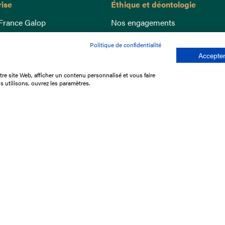
rise
Éthique et déontologie
France Galop
Nos engagements
ance
Lutte anti-dopage
Politique de confidentialité
e du Galop
Bien être equin
Accepter
 sociaux
Index Egalité Femmes-Hommes
re site Web, afficher un contenu personnalisé et vous faire
re les courses
Jeu responsable
s utilisons, ouvrez les paramètres.
que
'emploi
e stage
ffres
res
tacter
Mentions légales
Protection des don