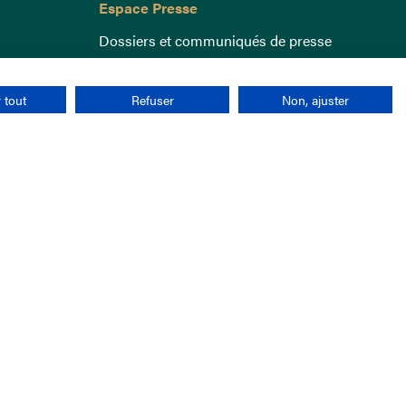
Espace Presse
Dossiers et communiqués de presse
 tout
Refuser
Non, ajuster
nées personnelles
CGU
Cookies