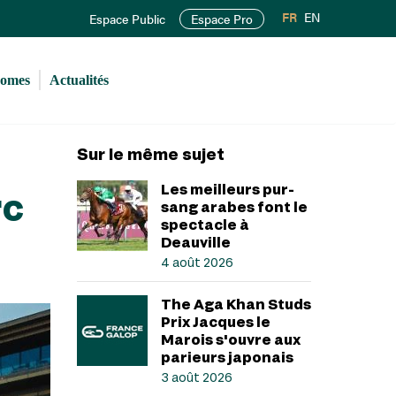
FR
EN
Espace Public
Espace Pro
romes
Actualités
Sur le même sujet
Les meilleurs pur-
rc
sang arabes font le
spectacle à
Deauville
4 août 2026
The Aga Khan Studs
Prix Jacques le
Marois s'ouvre aux
parieurs japonais
3 août 2026