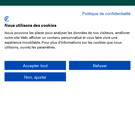
Politique de confidentialité
Nous utilisons des cookies
Nous pouvons les placer pour analyser les données de nos visiteurs, améliorer
15 Boulevard de Douaumont
notre site Web, afficher un contenu personnalisé et vous faire vivre une
75017 Paris
expérience inoubliable. Pour plus d'informations sur les cookies que nous
utilisons, ouvrez les paramètres.
01 49 10 20 29
Rechercher
Accepter tout
Refuser
Non, ajuster
L'entreprise
Mission France Galop
Gouvernance
Baromètre du Galop
Comptes sociaux
Comprendre les courses