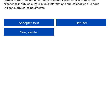
75017 Paris
expérience inoubliable. Pour plus d'informations sur les cookies que nous
utilisons, ouvrez les paramètres.
01 49 10 20 29
Rechercher
Accepter tout
Refuser
Non, ajuster
L'entreprise
Mission France Galop
Gouvernance
Baromètre du Galop
Comptes sociaux
Comprendre les courses
Docuthèque
Métiers
Offres d'emploi
Offres de stage
Appel d'offres