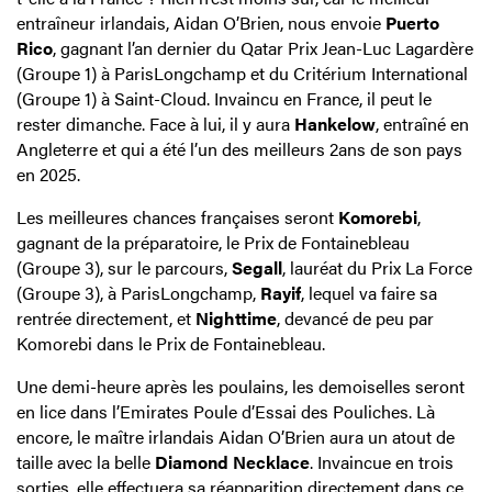
entraîneur irlandais, Aidan O’Brien, nous envoie
Puerto
Rico
, gagnant l’an dernier du Qatar Prix Jean-Luc Lagardère
(Groupe 1) à ParisLongchamp et du Critérium International
(Groupe 1) à Saint-Cloud. Invaincu en France, il peut le
rester dimanche. Face à lui, il y aura
Hankelow
, entraîné en
Angleterre et qui a été l’un des meilleurs 2ans de son pays
en 2025.
Les meilleures chances françaises seront
Komorebi
,
gagnant de la préparatoire, le Prix de Fontainebleau
(Groupe 3), sur le parcours,
Segall
, lauréat du Prix La Force
(Groupe 3), à ParisLongchamp,
Rayif
, lequel va faire sa
rentrée directement, et
Nighttime
, devancé de peu par
Komorebi dans le Prix de Fontainebleau.
Une demi-heure après les poulains, les demoiselles seront
en lice dans l’Emirates Poule d’Essai des Pouliches. Là
encore, le maître irlandais Aidan O’Brien aura un atout de
taille avec la belle
Diamond Necklace
. Invaincue en trois
sorties, elle effectuera sa réapparition directement dans ce