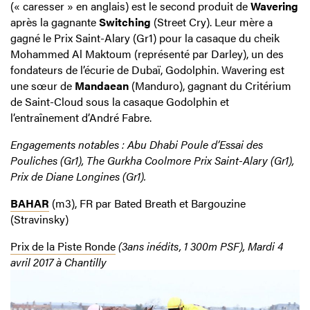
(« caresser » en anglais) est le second produit de
Wavering
après la gagnante
Switching
(Street Cry). Leur mère a
gagné le Prix Saint-Alary (Gr1) pour la casaque du cheik
Mohammed Al Maktoum (représenté par Darley), un des
fondateurs de l’écurie de Dubaï, Godolphin. Wavering est
une sœur de
Mandaean
(Manduro), gagnant du Critérium
de Saint-Cloud sous la casaque Godolphin et
l’entraînement d’André Fabre.
Engagements notables : Abu Dhabi Poule d’Essai des
Pouliches (Gr1), The Gurkha Coolmore Prix Saint-Alary (Gr1),
Prix de Diane Longines (Gr1).
BAHAR
(m3), FR par Bated Breath et Bargouzine
(Stravinsky)
Prix de la Piste Ronde
(3ans inédits, 1 300m PSF), Mardi 4
avril 2017 à Chantilly