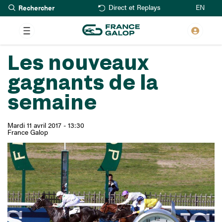
Rechercher
Aller
EN
Direct et Replays
au
contenu
principal
Les nouveaux
gagnants de la
semaine
Mardi 11 avril 2017 - 13:30
France Galop