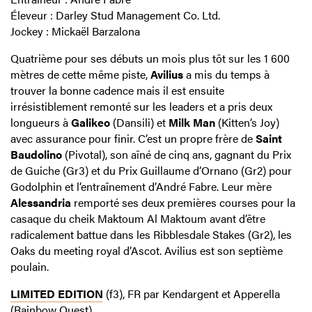
Éleveur : Darley Stud Management Co. Ltd.
Jockey : Mickaël Barzalona
Quatrième pour ses débuts un mois plus tôt sur les 1 600
mètres de cette même piste,
Avilius
a mis du temps à
trouver la bonne cadence mais il est ensuite
irrésistiblement remonté sur les leaders et a pris deux
longueurs à
Galikeo
(Dansili) et
Milk Man
(Kitten’s Joy)
avec assurance pour finir. C’est un propre frère de
Saint
Baudolino
(Pivotal), son aîné de cinq ans, gagnant du Prix
de Guiche (Gr3) et du Prix Guillaume d’Ornano (Gr2) pour
Godolphin et l’entraînement d’André Fabre. Leur mère
Alessandria
remporté ses deux premières courses pour la
casaque du cheik Maktoum Al Maktoum avant d’être
radicalement battue dans les Ribblesdale Stakes (Gr2), les
Oaks du meeting royal d’Ascot. Avilius est son septième
poulain.
LIMITED EDITION
(f3), FR par Kendargent et Apperella
(Rainbow Quest)