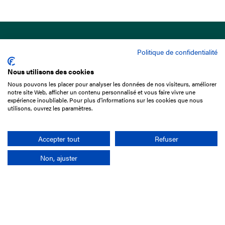
Politique de confidentialité
Nous utilisons des cookies
Nous pouvons les placer pour analyser les données de nos visiteurs, améliorer
15 Boulevard de Douaumont
notre site Web, afficher un contenu personnalisé et vous faire vivre une
75017 Paris
expérience inoubliable. Pour plus d'informations sur les cookies que nous
utilisons, ouvrez les paramètres.
01 49 10 20 29
Rechercher
Accepter tout
Refuser
Non, ajuster
L'entreprise
Mission France Galop
Gouvernance
Baromètre du Galop