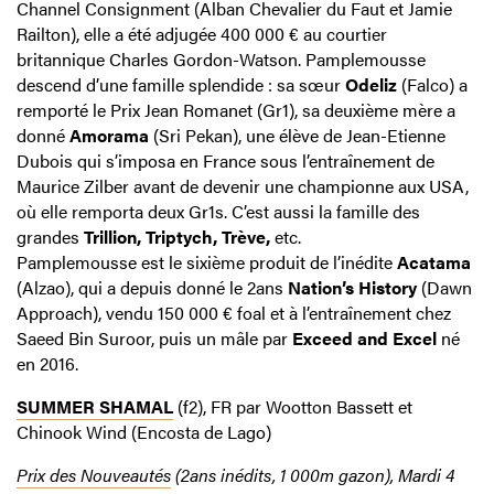
Channel Consignment (Alban Chevalier du Faut et Jamie
Railton), elle a été adjugée 400 000 € au courtier
britannique Charles Gordon-Watson. Pamplemousse
descend d’une famille splendide : sa sœur
Odeliz
(Falco) a
remporté le Prix Jean Romanet (Gr1), sa deuxième mère a
donné
Amorama
(Sri Pekan), une élève de Jean-Etienne
Dubois qui s’imposa en France sous l’entraînement de
Maurice Zilber avant de devenir une championne aux USA,
où elle remporta deux Gr1s. C’est aussi la famille des
grandes
Trillion, Triptych, Trève,
etc.
Pamplemousse est le sixième produit de l’inédite
Acatama
(Alzao), qui a depuis donné le 2ans
Nation’s History
(Dawn
Approach), vendu 150 000 € foal et à l’entraînement chez
Saeed Bin Suroor, puis un mâle par
Exceed and Excel
né
en 2016.
SUMMER SHAMAL
(f2), FR par Wootton Bassett et
Chinook Wind (Encosta de Lago)
Prix des Nouveautés
(2ans inédits, 1 000m gazon), Mardi 4