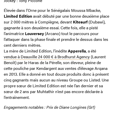
Jockey : Tony Piccone
Élevée dans l’Orne pour le Sénégalais Moussa Mbacke,
Limited Edition
avait débuté par une bonne deuxième place
sur 2 000 mètres à Compiègne, devant
Kitesurf
(Dubawi),
gagnante à son deuxième essai. Cette fois, elle a pisté
l’animatrice
Louversey
(Arcano) tout le parcours pour
l’attaquer dans la phase finale et prendre le dessus dans les
cent derniers mètres.
La mère de Limited Edition, l’inédite
Apperella
, a été
vendue à Deauville 24 000 € à Brodhurst Agency
(Laurent
Benoît) par le Haras de la Pérelle, son éleveur, pleine de
cette pouliche par Kendargent aux ventes d’élevage Arqana
en 2013. Elle a donné en tout douze produits donc à présent
cinq gagnants mais aucun au niveau Groupe ou Listed. Une
propre sœur de Limited Edition est née l’an dernier et sa
sœur de 2 ans par Muhtathir n’est pas encore déclarée à
l’entraînement.
Engagements notables : Prix de Diane Longines (Gr1)