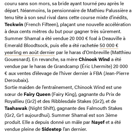
couru sans son mors, sa bride ayant tourné peu après le
départ. Néanmoins, la pensionnaire de Mathieu Palussière a
tenu tête à son seul rival dans cette course mixte d’inédits,
Teckwin
(French Fifteen), plaçant une nouvelle accélération
à deux cents mètres du but pour gagner très sûrement.
Summer Shamal a été vendue 20 000 € foal à Deauville à
Emerald Bloodtsock, puis elle a été rachetée
50 000 €
yearling en août dernier
par le haras d’Ombreville (Matthieu
Gouesnard). En revanche, sa mère
Chinook Wind
a été
vendue par le haras de Grandcamp (Éric Lhermite) 20 000
€ aux ventes d’élevage de l’hiver dernier à FBA (Jean-Pierre
Deroubaix).
Sortie maiden de l’entraînement, Chinook Wind est une
sœur de
Fairy Queen
(Fairy King), gagnante du Prix de
Royallieu (Gr2) et des Ribblesdale Stakes (Gr2), et de
Tashawak
(Night Shift), gagnante des Falmouth Stakes
(Gr2, Gr1 aujourdhui). Summer Shamal est son 3ème
produit. Elle a depuis donné un mâle par
Nayef
et a été
vendue pleine de
Sidestep
l’an dernier.