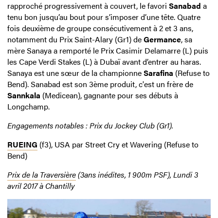
rapproché progressivement à couvert, le favori
Sanabad
a
tenu bon jusqu’au bout pour s’imposer d’une tête. Quatre
fois deuxième de groupe consécutivement à 2 et 3 ans,
notamment du Prix Saint-Alary (Gr1) de
Germance
, sa
mère Sanaya a remporté le Prix Casimir Delamarre (L) puis
les Cape Verdi Stakes (L) à Dubaï avant d’entrer au haras.
Sanaya est une sœur de la championne
Sarafina
(Refuse to
Bend). Sanabad est son 3ème produit, c'est un frère de
Sannkala
(Medicean), gagnante pour ses débuts à
Longchamp.
Engagements notables : Prix du Jockey Club (Gr1).
RUEING
(f3), USA par Street Cry et Wavering (Refuse to
Bend)
Prix de la Traversière
(3ans inédites, 1 900m PSF), Lundi 3
avril 2017 à Chantilly