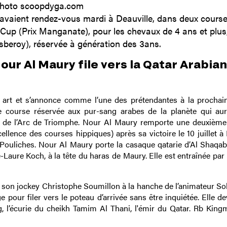
hoto scoopdyga.com
avaient rendez-vous mardi à Deauville, dans deux cours
up (Prix Manganate), pour les chevaux de 4 ans et plus, 
beroy), réservée à génération des 3ans.
our Al Maury file vers la Qatar Arabian
rt et s’annonce comme l’une des prétendantes à la prochai
 course réservée aux pur-sang arabes de la planète qui aur
de l’Arc de Triomphe. Nour Al Maury remporte une deuxième 
llence des courses hippiques) après sa victoire le 10 juillet à 
Pouliches. Nour Al Maury porte la casaque qatarie d’Al Shaqab
-Laure Koch, à la tête du haras de Maury. Elle est entraînée pa
r son jockey Christophe Soumillon à la hanche de l’animateur Sok
age pour filer vers le poteau d’arrivée sans être inquiétée. Elle d
, l’écurie du cheikh Tamim Al Thani, l'émir du Qatar. Rb King