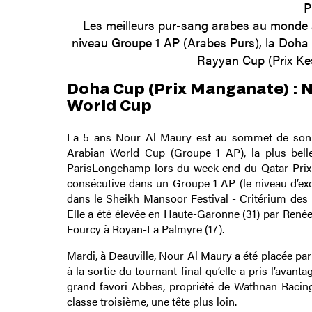
P
Les meilleurs pur-sang arabes au monde 
niveau Groupe 1 AP (Arabes Purs), la Doha C
Rayyan Cup (Prix Kes
Doha Cup (Prix Manganate) : N
World Cup
La 5 ans Nour Al Maury est au sommet de son a
Arabian World Cup (Groupe 1 AP), la plus belle
ParisLongchamp lors du week-end du Qatar Prix 
consécutive dans un Groupe 1 AP (le niveau d’exce
dans le Sheikh Mansoor Festival - Critérium des 
Elle a été élevée en Haute-Garonne (31) par Renée
Fourcy à Royan-La Palmyre (17).
Mardi, à Deauville, Nour Al Maury a été placée pa
à la sortie du tournant final qu’elle a pris l’avant
grand favori Abbes, propriété de Wathnan Racing
classe troisième, une tête plus loin.