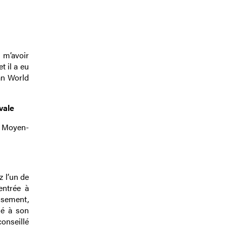
 m’avoir
t il a eu
an World
vale
u Moyen-
z l’un de
entrée à
usement,
llé à son
conseillé