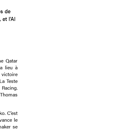
es de
et l’Al
ne Qatar
a lieu à
victoire
La Teste
 Racing.
r Thomas
o. C’est
evance le
maker se