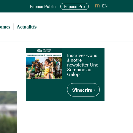
FR
EN
Espace Public
Espace Pro
romes
Actualités
Inscrivez-vous
à notre
newsletter Une
Semaine au
Galop
S'inscrire