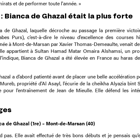
irats et de performer toute l'année. »
: Bianca de Ghazal était la plus forte
a de Ghazal, laquelle décroche au passage la première victoi
es Purs), c’est-à-dire le niveau d’excellence des courses h
aînée à Mont-de-Marsan par Xavier Thomas-Demeaulte, venait de
 Elle appartient à Sultan Hamad Matar Omaira Alshamsi, un prop
indique, Bianca de Ghazal a été élevée en France au haras de
al a d’abord patienté avant de placer une belle accélération po
reb, propriété d’Al Asayl, l’écurie de la cheikha Alyazia bint 
 pour l’entraînement de Jean de Mieulle. Elle défend les intér
ges
a de Ghazal (1re) – Mont-de-Marsan (40)
as. Elle avait effectué de très bons débuts et je pensais qu’el