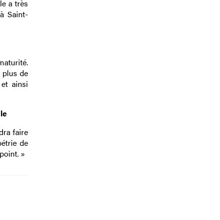
le a très
à Saint-
aturité.
 plus de
et ainsi
le
dra faire
pétrie de
point. »