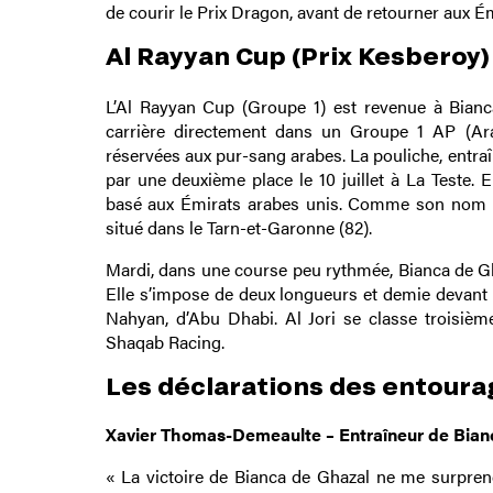
de courir le Prix Dragon, avant de retourner aux Ém
Al Rayyan Cup (Prix Kesberoy) 
L’Al Rayyan Cup (Groupe 1) est revenue à Bianc
carrière directement dans un Groupe 1 AP (Arab
réservées aux pur-sang arabes. La pouliche, entr
par une deuxième place le 10 juillet à La Teste.
basé aux Émirats arabes unis. Comme son nom l’
situé dans le Tarn-et-Garonne (82).
Mardi, dans une course peu rythmée, Bianca de Ghaz
Elle s’impose de deux longueurs et demie devant Mu
Nahyan, d’Abu Dhabi. Al Jori se classe troisième
Shaqab Racing.
Les déclarations des entoura
Xavier Thomas-Demeaulte – Entraîneur de Bianc
« La victoire de Bianca de Ghazal ne me surprend p