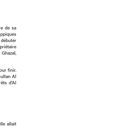
re de sa
ippiques
 débuter
riétaire
 Ghazal,
ur finir.
Sultan Al
êts d’Al
le allait