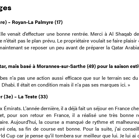
ges
re) – Royan-La Palmyre (17)
le venait d’effectuer une bonne rentrée. Merci à Al Shaqab de
était pas le plan prévu. Le propriétaire voulait se faire plaisir e
va maintenant se reposer un peu avant de préparer la Qatar Arabi
tar, mais basé à Morannes-sur-Sarthe (49) pour la saison esti
es n'a pas une action aussi efficace que sur le terrain sec d
habi. Il était en condition mais il n'a pas ses marques ici. »
 (3e) – La Teste (33)
 Émirats. L'année dernière, il a déjà fait un séjour en France che
 et, pour son retour en France, il a réalisé une très bonne r
aire. Aujourd'hui, la course a manqué de rythme et malheure
ré cela, sa fin de course est bonne. Pour la suite, j'ai consei
d Cup car je pense qu'il tombera sur meilleur que lui. Je lui ai 