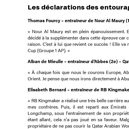
Les déclarations des entoura
Thomas Fourcy – entraîneur de Nour Al Maury (1
« Nour Al Maury est en plein épanouissement. El
décidé à la supplémenter dans cette épreuve car ce n’
raison. C’est à lui que revient ce succès ! Elle 
Cup (Groupe 1 AP). »
Alban de Mieulle – entraîneur d’Abbes (2e) – Qa
« À chaque fois que nous le courons Europe, Abb
Orient. Je pense que nous irons directement à Abu D
Elisabeth Bernard – entraîneur de RB Kingmaker
« RB Kingmaker a réalisé une très belle carrière aux
mes confrères. Puis, il est reparti aux Émirats
Longchamp, sous l'entraînement de son propriét
étant allant, cela n'a pas joué en sa faveur. Malg
propriétaire de ne pas courir la Qatar Arabian Worl