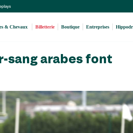
Aller
Replays
au
contenu
principal
s & Chevaux 
Billetterie
Boutique
Entreprises
Hippod
r-sang arabes font