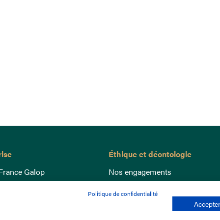
rise
Éthique et déontologie
France Galop
Nos engagements
ance
Lutte anti-dopage
Politique de confidentialité
e du Galop
Bien être equin
Accepter
 sociaux
Index Egalité Femmes-Hommes