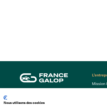
L'entrep
Mission 
Gouvern
15 Boulevard de Douaumont
Baromètr
75017 Paris
Nous utilisons des cookies
Comptes
01 49 10 20 29