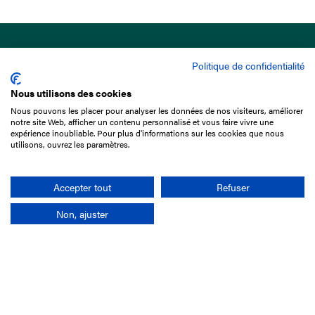
Politique de confidentialité
Nous utilisons des cookies
Nous pouvons les placer pour analyser les données de nos visiteurs, améliorer
15 Boulevard de Douaumont
notre site Web, afficher un contenu personnalisé et vous faire vivre une
75017 Paris
expérience inoubliable. Pour plus d'informations sur les cookies que nous
utilisons, ouvrez les paramètres.
01 49 10 20 29
Rechercher
Accepter tout
Refuser
Non, ajuster
L'entreprise
Mission France Galop
Gouvernance
Baromètre du Galop