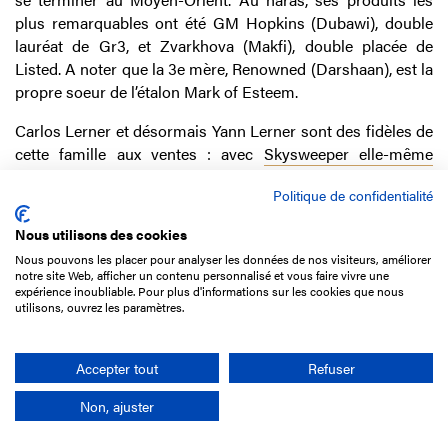
plus remarquables ont été GM Hopkins (Dubawi), double
lauréat de Gr3, et Zvarkhova (Makfi), double placée de
Listed. A noter que la 3e mère, Renowned (Darshaan), est la
propre soeur de l’étalon Mark of Esteem.
Carlos Lerner et désormais Yann Lerner sont des fidèles de
cette famille aux ventes : avec
Skysweeper elle-même
achetée aux ventes de yearlings 2011 au haras du Cadran
Politique de confidentialité
pour 44 000€
, puis
La Parisienne pour 65 000€
lors des
ventes de sélection 2020, ils s’étaient également portés
Nous utilisons des cookies
acquéreur de deux produits de Varsity…
Nous pouvons les placer pour analyser les données de nos visiteurs, améliorer
notre site Web, afficher un contenu personnalisé et vous faire vivre une
expérience inoubliable. Pour plus d'informations sur les cookies que nous
utilisons, ouvrez les paramètres.
SHIFTING WIND
(f2), GB par Intello et Lakuta (Pivotal)
Prix de Mirande
(Maidens de 3 ans, 1 900m, PSF), Vendredi
Accepter tout
Refuser
10 décembre 2021 à Deauville
Non, ajuster
Propriétaire :
James Wigan