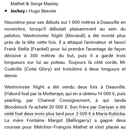
Mathet & Serge Mastey
Jockey :
Hugo Besnier
Neuvième pour ses débuts sur 1 900 mètres à Deauville en
novembre, lorsqu’il débutait plaisamment au sein du
peloton, Westminster Night (Morandi) a été monté plus
près de la tête cette fois. Il a attaqué l’animateur et favori
Frank Stella (Frankel) pour lui prendre l’avantage de façon
décisive à 300 mètres du but, puis il a gardé trois
longueurs sur lui au poteau. Toujours là côté corde, Mr
Coalville (Cotai Glory) est troisième à deux longuurs et
demie.
Westminster Night a été vendu deux fois à Deauville.
D’abord foal par la Motteraye, qui en a obtenu 14 000 €, puis
yearling, par Channel Consignement, à qui Janda
Bloodstock l’a acheté 20 000 €.
Son frère par Dariyan a été
cédé foal deux mois plus tard pour 3 500 € à Maria Kubicka
.
La mère Fontaine Margot (Ballingarry) a gagné deux
courses pour Melchior-François Mathet et s’est placée au