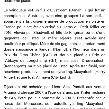
deuxième place.
Le vainqueur est un fils d’Elvstroem (Danehill), qui fut un
champion en Australie, avec cinq groupes I à son actif. Il
appartient à la troisième année de production en piste en
France pour cet étalon arrivé au Haras du Petit Tellier en
2016. Elevée par Shadwell, et fille de Kingmambo et d’une
gagnante de listed, la mère Tejaara s’est avérée une
poulinière prolifique. Mère de six gagnants, elle notamment
donné naissance à Rangali (Namid), à l’honneur dans un
Prix du Gros-Chêne (Gr2) et double placé du Prix de
l’Abbaye de Longchamp (Gr1), mais aussi Dhevanafushi
(Kendargent), multiple placé de listed. Après Kanifushi, son
neuvième produit, viennent une yearling, Maayafushi (Harry
Angel), et une foal, Alimaya (City Light).
Tejaara a été achetée par Henri-Alex Pantall aux ventes
Arqana d’Elevage 2007, à l’âge de 2 ans, par l’intermédiaire
de Guy Petit, pour la somme de 6.000 €. Présentée par le
haras des Monceaux, son actuelle yearling Maayafushi
(Harry Angel) a été acquise l’an passé aux mêmes ventes