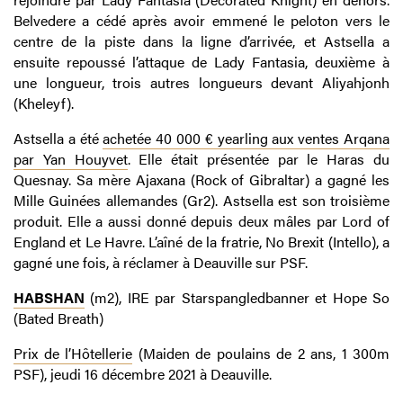
Belvedere a cédé après avoir emmené le peloton vers le
centre de la piste dans la ligne d’arrivée, et Astsella a
ensuite repoussé l’attaque de Lady Fantasia, deuxième à
une longueur, trois autres longueurs devant Aliyahjonh
(Kheleyf).
Astsella a été
achetée 40 000 € yearling aux ventes Arqana
par Yan Houyvet
. Elle était présentée par le Haras du
Quesnay. Sa mère Ajaxana (Rock of Gibraltar) a gagné les
Mille Guinées allemandes (Gr2). Astsella est son troisième
produit. Elle a aussi donné depuis deux mâles par Lord of
England et Le Havre. L’aîné de la fratrie, No Brexit (Intello), a
gagné une fois, à réclamer à Deauville sur PSF.
HABSHAN
(m2), IRE par Starspangledbanner et Hope So
(Bated Breath)
Prix de l’Hôtellerie
(Maiden de poulains de 2
ans,
1 300m
PSF), jeudi 16 décembre 2021 à Deauville.