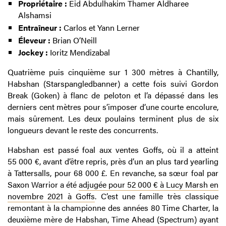
Propriétaire :
Eid Abdulhakim Thamer Aldharee
Alshamsi
Entraîneur :
Carlos et Yann Lerner
Éleveur :
Brian O’Neill
Jockey :
Ioritz Mendizabal
Quatrième puis cinquième sur 1 300 mètres à Chantilly,
Habshan (Starspangledbanner) a cette fois suivi Gordon
Break (Goken) à flanc de peloton et l’a dépassé dans les
derniers cent mètres pour s’imposer d’une courte encolure,
mais sûrement. Les deux poulains terminent plus de six
longueurs devant le reste des concurrents.
Habshan est passé foal aux ventes Goffs, où il a atteint
55 000 €, avant d’être repris, près d’un an plus tard yearling
à Tattersalls, pour 68 000 £. En revanche, sa sœur foal par
Saxon Warrior a été
adjugée pour 52 000 € à Lucy Marsh en
novembre 2021 à Goffs
. C’est une famille très classique
remontant à la championne des années 80 Time Charter, la
deuxième mère de Habshan, Time Ahead (Spectrum) ayant