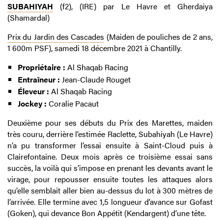
SUBAHIYAH
(f2), (IRE) par Le Havre et Gherdaiya
(Shamardal)
Prix du Jardin des Cascades
(Maiden de pouliches de 2 ans,
1 600m PSF), samedi 18 décembre 2021 à Chantilly.
Propriétaire :
Al Shaqab Racing
Entraîneur :
Jean-Claude Rouget
Éleveur :
Al Shaqab Racing
Jockey :
Coralie Pacaut
Deuxième pour ses débuts du Prix des Marettes, maiden
très couru, derrière l’estimée Raclette, Subahiyah (Le Havre)
n’a pu transformer l’essai ensuite à Saint-Cloud puis à
Clairefontaine. Deux mois après ce troisième essai sans
succès, la voilà qui s’impose en prenant les devants avant le
virage, pour repousser ensuite toutes les attaques alors
qu’elle semblait aller bien au-dessus du lot à 300 mètres de
l’arrivée. Elle termine avec 1,5 longueur d’avance sur Gofast
(Goken), qui devance Bon Appétit (Kendargent) d’une tête.