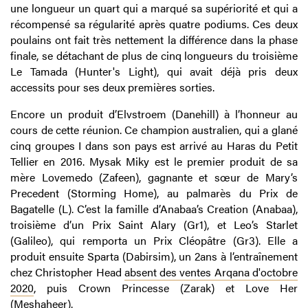
une longueur un quart qui a marqué sa supériorité et qui a
récompensé sa régularité après quatre podiums. Ces deux
poulains ont fait très nettement la différence dans la phase
finale, se détachant de plus de cinq longueurs du troisième
Le Tamada (Hunter's Light), qui avait déjà pris deux
accessits pour ses deux premières sorties.
Encore un produit d’Elvstroem (Danehill) à l’honneur au
cours de cette réunion. Ce champion australien, qui a glané
cinq groupes I dans son pays est arrivé au Haras du Petit
Tellier en 2016. Mysak Miky est le premier produit de sa
mère Lovemedo (Zafeen), gagnante et sœur de Mary’s
Precedent (Storming Home), au palmarès du Prix de
Bagatelle (L). C’est la famille d’Anabaa’s Creation (Anabaa),
troisième d’un Prix Saint Alary (Gr1), et Leo’s Starlet
(Galileo), qui remporta un Prix Cléopâtre (Gr3). Elle a
produit ensuite Sparta (Dabirsim), un 2ans à l’entraînement
chez Christopher Head
absent des ventes Arqana d'octobre
2020
, puis Crown Princesse (Zarak) et Love Her
(Meshaheer).