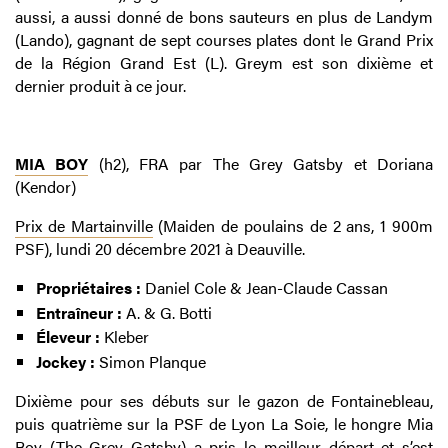
aussi, a aussi donné de bons sauteurs en plus de Landym
(Lando), gagnant de sept courses plates dont le Grand Prix
de la Région Grand Est (L). Greym est son dixième et
dernier produit à ce jour.
MIA BOY
(h2), FRA par The Grey Gatsby et Doriana
(Kendor)
Prix de Martainville
(Maiden de poulains de 2 ans, 1 900m
PSF), lundi 20 décembre 2021 à Deauville.
Propriétaires :
Daniel Cole & Jean-Claude Cassan
Entraîneur :
A. & G. Botti
Éleveur :
Kleber
Jockey :
Simon Planque
Dixième pour ses débuts sur le gazon de Fontainebleau,
puis quatrième sur la PSF de Lyon La Soie, le hongre Mia
Boy (The Grey Gatsby) a pris le meilleur départ et s’est