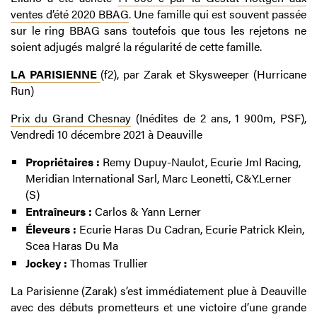
ventes d’été 2020 BBAG
. Une famille qui est souvent passée
sur le ring BBAG sans toutefois que tous les rejetons ne
soient adjugés malgré la régularité de cette famille.
LA PARISIENNE
(f2), par Zarak et Skysweeper (Hurricane
Run)
Prix du Grand Chesnay
(Inédites de 2 ans, 1 900m, PSF),
Vendredi 10 décembre 2021 à Deauville
Propriétaires :
Remy Dupuy-Naulot, Ecurie Jml Racing,
Meridian International Sarl, Marc Leonetti, C&Y.Lerner
(S)
Entraîneurs :
Carlos & Yann Lerner
Éleveurs :
Ecurie Haras Du Cadran, Ecurie Patrick Klein,
Scea Haras Du Ma
Jockey :
Thomas Trullier
La Parisienne (Zarak) s’est immédiatement plue à Deauville
avec des débuts prometteurs et une victoire d’une grande