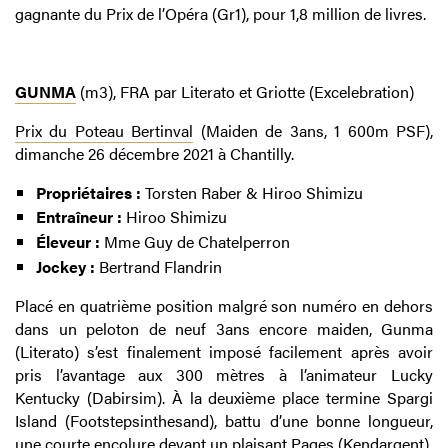
gagnante du Prix de l’Opéra (Gr1), pour 1,8 million de livres.
GUNMA
(m3), FRA par Literato et Griotte (Excelebration)
Prix du Poteau Bertinval
(Maiden de 3ans, 1 600m PSF),
dimanche 26 décembre 2021 à Chantilly.
Propriétaires :
Torsten Raber & Hiroo Shimizu
Entraîneur :
Hiroo Shimizu
Éleveur :
Mme Guy de Chatelperron
Jockey :
Bertrand Flandrin
Placé en quatrième position malgré son numéro en dehors
dans un peloton de neuf 3ans encore maiden, Gunma
(Literato) s’est finalement imposé facilement après avoir
pris l’avantage aux 300 mètres à l’animateur Lucky
Kentucky (Dabirsim). À la deuxième place termine Spargi
Island (Footstepsinthesand), battu d’une bonne longueur,
une courte encolure devant un plaisant Pages (Kendargent).