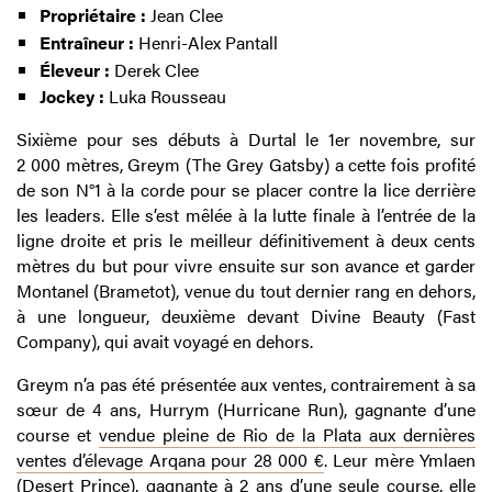
Propriétaire :
Jean Clee
Entraîneur :
Henri-Alex Pantall
Éleveur :
Derek Clee
Jockey :
Luka Rousseau
Sixième pour ses débuts à Durtal le 1er novembre, sur
2 000 mètres, Greym (The Grey Gatsby) a cette fois profité
de son N°1 à la corde pour se placer contre la lice derrière
les leaders. Elle s’est mêlée à la lutte finale à l’entrée de la
ligne droite et pris le meilleur définitivement à deux cents
mètres du but pour vivre ensuite sur son avance et garder
Montanel (Brametot), venue du tout dernier rang en dehors,
à une longueur, deuxième devant Divine Beauty (Fast
Company), qui avait voyagé en dehors.
Greym n’a pas été présentée aux ventes, contrairement à sa
sœur de 4 ans, Hurrym (Hurricane Run), gagnante d’une
course et
vendue pleine de Rio de la Plata aux dernières
ventes d’élevage Arqana pour 28 000 €
. Leur mère Ymlaen
(Desert Prince), gagnante à 2 ans d’une seule course, elle