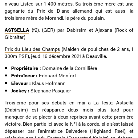
niveau Listed sur 1 400 mètres. Sa troisième mère est une
gagnante du Prix de Diane allemand qui est aussi la
troisième mère de Morandi, le père du poulain.
ASTSELLA
(f2), (GER) par Dabirsim et Ajaxana (Rock of
Gibraltar)
Prix du Lieu des Champs
(Maiden de pouliches de 2
ans,
1
300m PSF), jeudi 16 décembre 2021 à Deauville.
Propriétaire :
Domaine de la Cornillière
Entraîneur :
Edouard Monfort
Éleveur :
Klaus Hofmann
Jockey :
Stéphane Pasquier
Troisième pour ses débuts en mai à La Teste, Astsella
(Dabirsim) est réapparue deux mois plus tard pour
manquer de se placer à deux reprises avant cette première
victoire. Bien partie ici avec le N°1 à la corde, elle s’est laissé
dépasser par l’animatrice Belvedere (Highland Reel), et
rejoindre par Lady Fantasia (Decorated Knight) en dehors.