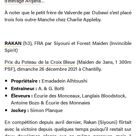
d’élevage Arqana
…
À noter que le petit frère de Valverde par Dubawi s’est placé
trois fois outre-Manche chez Charlie Appleby.
RAKAN
(h3), FRA par Siyouni et Forest Maiden (Invincible
Spirit)
Prix du Poteau de la Croix Bleue
(Maiden de 3ans, 1 300m
PSF), dimanche 26 décembre 2021 à Chantilly.
Propriétaire :
Emadadein Alhtoushi
Entraîneur :
A. & G. Botti
Éleveurs :
Écurie des Monceaux, Langlais Bloodstock,
Antoine Bozo & Écurie des Monnaies
Jockey :
Simon Planque
En compétition depuis avril dernier, Rakan (Siyouni) flirtait
avec la victoire depuis quelques temps puisqu’il restait sur
deux deuxièmes places sur ce même parcours, mais à