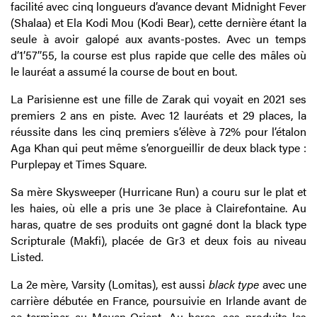
facilité avec cinq longueurs d’avance devant Midnight Fever
(Shalaa) et Ela Kodi Mou (Kodi Bear), cette dernière étant la
seule à avoir galopé aux avants-postes. Avec un temps
d’1’57’’55, la course est plus rapide que celle des mâles où
le lauréat a assumé la course de bout en bout.
La Parisienne est une fille de Zarak qui voyait en 2021 ses
premiers 2 ans en piste. Avec 12 lauréats et 29 places, la
réussite dans les cinq premiers s’élève à 72% pour l’étalon
Aga Khan qui peut même s’enorgueillir de deux black type :
Purplepay et Times Square.
Sa mère Skysweeper (Hurricane Run) a couru sur le plat et
les haies, où elle a pris une 3e place à Clairefontaine. Au
haras, quatre de ses produits ont gagné dont la black type
Scripturale (Makfi), placée de Gr3 et deux fois au niveau
Listed.
La 2e mère, Varsity (Lomitas), est aussi
black type
avec une
carrière débutée en France, poursuivie en Irlande avant de
se terminer au Moyen-Orient. Au haras, ses produits les