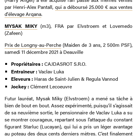
par Henri-Alex Pantall,
qui a déboursé 25.000 € aux ventes
d'élevage Arqana
.
MYSAK MIKY
(m3), FRA par Elvstroem et Lovemedo
(Zafeen)
Prix de Longny-au-Perche
(Maiden de 3 ans, 2 500m PSF),
samedi 11 décembre 2021 à Deauville
Propriétaires :
CAJDASROT S.R.O.
Entraîneur :
Vaclav Luka
Eleveurs :
Haras de Saint-Julien & Regula Vannod
Jockey :
Clément Lecoeuvre
Futur lauréat, Mysak Miky (Elvstroem) a mené sa tâche à
bien de bout en bout. Assez expérimenté, puisqu’il s’agissait
de sa neuvième sortie, le pensionnaire de Vaclav Luka a su
se montrer courageux, repartant sous l’attaque du constant
figurant Starluc (Lucayan), qui lui a pris un léger avantage
au poteau des deux cents derniers mètres. C’est finalement