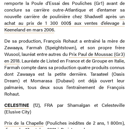
remporte la Poule d’Essai des Pouliches (Gr1) avant de
conclure sa carrière outre-Atlantique et d’entamer sa
nouvelle carrière de poulinière chez Shadwell après
un
achat au prix de 1 300 000$ aux ventes d’elevage à
Keeneland en mars 2006
.
De sa production, François Rohaut a entraîné la mère de
Zawaaya, Farmah (Speightstown), et son propre frère
Wusool, lauréat entre autres du
Prix Paul de Moussac (Gr3)
en 2018
. Lauréate de Listed en France et de Groupe en Italie,
Farmah compte dans sa production quatre produits connus
dont Zawaaya est la petite dernière. Taraateel (Oasis
Dream) et Momarasa (Dubawi) ont déjà ouvert leur
palmarès, tous deux sous l’entraînement de François
Rohaut.
CELESTINE
(f2), FRA par Shamalgan et Celesteville
(Elusive City)
Prix de la Chapelle
(Pouliches inédites de 2 ans
,
1 800m),