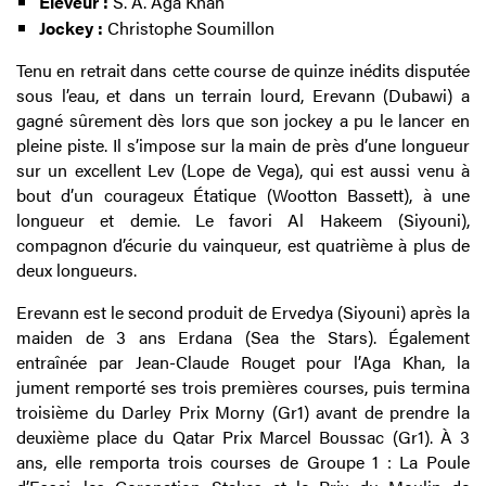
Éleveur :
S. A. Aga Khan
Jockey :
Christophe Soumillon
Tenu en retrait dans cette course de quinze inédits disputée
sous l’eau, et dans un terrain lourd, Erevann (Dubawi) a
gagné sûrement dès lors que son jockey a pu le lancer en
pleine piste. Il s’impose sur la main de près d’une longueur
sur un excellent Lev (Lope de Vega), qui est aussi venu à
bout d’un courageux Étatique (Wootton Bassett), à une
longueur et demie. Le favori Al Hakeem (Siyouni),
compagnon d’écurie du vainqueur, est quatrième à plus de
deux longueurs.
Erevann est le second produit de Ervedya (Siyouni) après la
maiden de 3 ans Erdana (Sea the Stars). Également
entraînée par Jean-Claude Rouget pour l’Aga Khan, la
jument remporté ses trois premières courses, puis termina
troisième du Darley Prix Morny (Gr1) avant de prendre la
deuxième place du Qatar Prix Marcel Boussac (Gr1). À 3
ans, elle remporta trois courses de Groupe 1 : La Poule