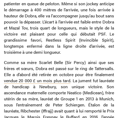
patienter en queue de peloton. Même si son jockey anticipe
le démarrage à 400 mètres de l’arrivée, une fois arrivée à
hauteur de Dobra, elle va l'accompagner jusqu'au bout sans
pouvoir la dépasser. L’écart à l’arrivée est faible entre Dobra
et Mazal Tov, trois quart de longueurs, mais le style de la
victoire est plaisant pour celle qui débutait PSF. Le
grandissime favori, Restless Spirit (Invincible Spirit),
longtemps enfermé dans la ligne droite d’arrivée, est
troisième à une demi longueur.
Comme sa mère Scarlet Belle (Sir Percy) ainsi que ses
frères et sœurs, Dobra est passé sur le ring de Tattersalls.
Elle a d’abord été retirée en octobre pour être finalement
vendue 20 000 £ un mois plus tard
. La jument fut lauréate
de handicap à Newbury, son unique victoire. Son
ascendance maternelle comporte Neatico (Medicean), frère
utérin de sa mère, lauréat de Groupe 1 en 2013 à Munich,
sous l’entraînement de Peter Schiergen. Étalon de la
lauréate, Ribchester (Iffrajj) avait quant à lui remporté le Prix
Jacques le Marois Fresnay le Buffard en 2016, l’année