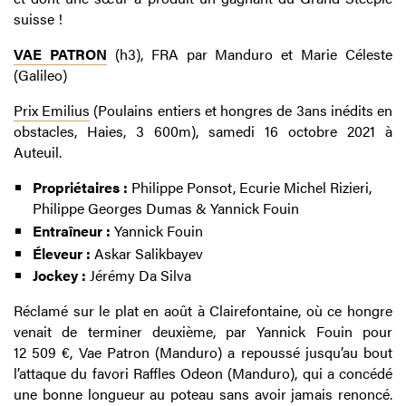
suisse !
VAE PATRON
(h3), FRA par Manduro et Marie Céleste
(Galileo)
Prix Emilius
(Poulains entiers et hongres
de
3ans inédits en
obstacles,
Haies, 3 600m), samedi 16 octobre 2021 à
Auteuil.
Propriétaires :
Philippe Ponsot, Ecurie Michel Rizieri,
Philippe Georges Dumas & Yannick Fouin
Entraîneur :
Yannick Fouin
Éleveur :
Askar Salikbayev
Jockey :
Jérémy Da Silva
Réclamé sur le plat en août à Clairefontaine, où ce hongre
venait de terminer deuxième, par Yannick Fouin pour
12 509 €, Vae Patron (Manduro) a repoussé jusqu’au bout
l’attaque du favori Raffles Odeon (Manduro), qui a concédé
une bonne longueur au poteau sans avoir jamais renoncé.