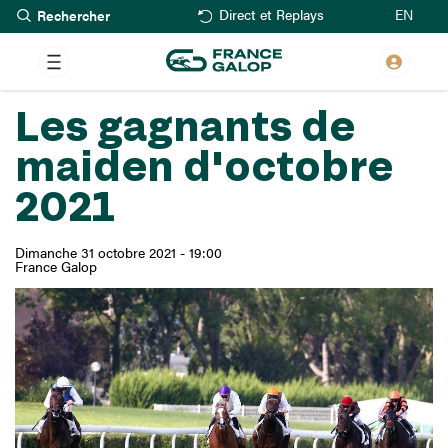
Rechercher
Aller
EN
Direct et Replays
au
contenu
principal
Les gagnants de
maiden d'octobre
2021
Dimanche 31 octobre 2021 - 19:00
France Galop