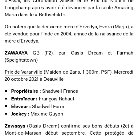
d’Essai, les Coronation Stakes et le Prix du Moulin de
Longchamp après avoir été devancée par la seule Amazing
Maria dans le « Rothschild ».
On notera que la deuxième mère d’Ervedya, Evora (Marju), a
été vendue pour l’Inde en 2004, année de la naissance de la
mère d’Ervedya.
ZAWAAYA
GB (F2), par Oasis Dream et Farmah
(Speightstown)
Prix de Varanville
(Maiden de 2ans, 1 300m, PSF), Mercredi
20 octobre 2021 à Deauville
Propriétaire :
Shadwell France
Entraîneur :
François Rohaut
Éleveur :
Shadwell Farm
Jockey :
Maxime Guyon
Zawaaya
(Oasis Dream) confirme ses bons débuts (2e) à
Mont-de-Marsan début septembre. Cette protégée de