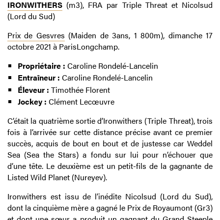
IRONWITHERS
(m3), FRA par Triple Threat et Nicolsud
(Lord du Sud)
Prix de Gesvres
(Maiden
de
3ans,
1 800m), dimanche 17
octobre 2021 à ParisLongchamp.
Propriétaire :
Caroline Rondelé-Lancelin
Entraîneur :
Caroline Rondelé-Lancelin
Éleveur :
Timothée Florent
Jockey :
Clément Lecœuvre
C’était la quatrième sortie d’Ironwithers (Triple Threat), trois
fois à l’arrivée sur cette distance précise avant ce premier
succès, acquis de bout en bout et de justesse car Weddel
Sea (Sea the Stars) a fondu sur lui pour n’échouer que
d’une tête. Le deuxième est un petit-fils de la gagnante de
Listed Wild Planet (Nureyev).
Ironwithers est issu de l’inédite Nicolsud (Lord du Sud),
dont la cinquième mère a gagné le Prix de Royaumont (Gr3)
et dont une sœur a produit un gagnant du Grand Steeple