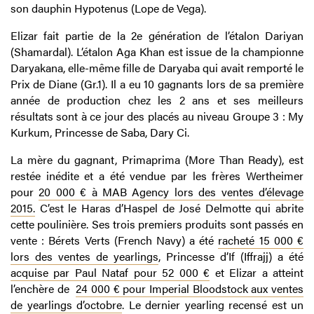
son dauphin Hypotenus (Lope de Vega).
Elizar fait partie de la 2e génération de l’étalon Dariyan
(Shamardal). L’étalon Aga Khan est issue de la championne
Daryakana, elle-même fille de Daryaba qui avait remporté le
Prix de Diane (Gr.1). Il a eu 10 gagnants lors de sa première
année de production chez les 2 ans et ses meilleurs
résultats sont à ce jour des placés au niveau Groupe 3 : My
Kurkum, Princesse de Saba, Dary Ci.
La mère du gagnant, Primaprima (More Than Ready), est
restée inédite et a été vendue par les frères Wertheimer
pour
20 000 € à MAB Agency lors des ventes d’élevage
2015.
C’est le Haras d’Haspel de José Delmotte qui abrite
cette poulinière. Ses trois premiers produits sont passés en
vente : Bérets Verts (French Navy) a été
racheté 15 000 €
lors des ventes de yearlings
, Princesse d’If (Iffrajj) a été
acquise par Paul Nataf pour 52 000 €
et Elizar a atteint
l’enchère de
24 000 € pour Imperial Bloodstock aux ventes
de yearlings d’octobre
. Le dernier yearling recensé est un