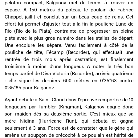
peloton compact, Kalganov met du temps à trouver un
espace. A 150 mètres du poteau, le poulain de Fabrice
Chappet jaillit et conclut sur un beau coup de reins. Cet
effort lui permet d’ajuster tout à la fin la pouliche Lune de
Rio (Rio de la Plata), contrainte de progresser en pleine
piste avec le plus gros numéro dans les stalles de départ.
Une encolure les sépare. Venu facilement à côté de la
pouliche de tête, Fécamp (Recorder), qui effectuait une
rentrée de trois mois après castration, est finalement
troisième à moins d’une longueur. A noter le très bon
temps partiel de Diva Victoria (Recorder), arrivée quatrième
: elle signe les derniers 600 mètres en 0’35”63 contre
0’35”85 pour Kalganov.
Ayant débuté à Saint-Cloud dans l’épreuve remportée de 10
longueurs par Tumbler (Kingman), Kalganov gagne donc
son maiden dès sa deuxième sortie. C’est mieux que sa
mère Nidina (Hurricane Run), qui débuta et gagna
seulement à 3 ans. Force est de constater que le gène qui
amène un soupçon de précocité à ce poulain est hérité de