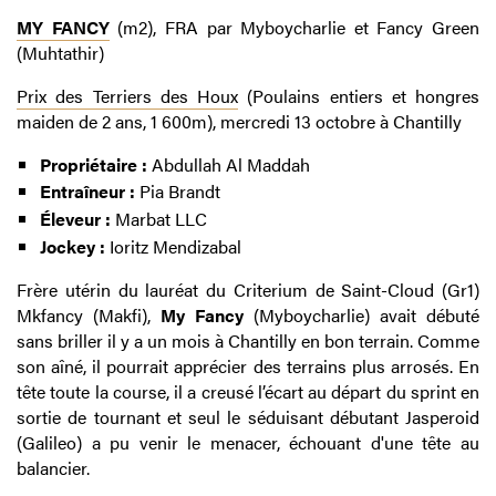
MY FANCY
(m2), FRA par Myboycharlie et Fancy Green
(Muhtathir)
Prix des Terriers des Houx
(Poulains entiers et hongres
maiden de 2 ans, 1 600m), mercredi 13 octobre à Chantilly
Propriétaire :
Abdullah Al Maddah
Entraîneur :
Pia Brandt
Éleveur :
Marbat LLC
Jockey :
Ioritz Mendizabal
Frère utérin du lauréat du Criterium de Saint-Cloud (Gr1)
Mkfancy (Makfi),
My Fancy
(Myboycharlie) avait débuté
sans briller il y a un mois à Chantilly en bon terrain. Comme
son aîné, il pourrait apprécier des terrains plus arrosés. En
tête toute la course, il a creusé l’écart au départ du sprint en
sortie de tournant et seul le séduisant débutant Jasperoid
(Galileo) a pu venir le menacer, échouant d'une tête au
balancier.