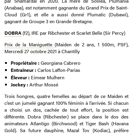
par Shamardal en 2020. La mère de Solilea, Plumania
(Anabaa), est notamment gagnante du Grand Prix de Saint-
Cloud (Gr1), et elle a aussi donné Plumatic (Dubawi),
gagnant de Groupe 3 en Grande-Bretagne.
DOBRA
(f2), IRE par Ribchester et Scarlet Belle (Sir Percy)
Prix de la Maniguette
(Maiden de 2 ans, 1 500m, PSF),
Mercredi 27 octobre 2021 à Chantilly
Propriétaire :
Georgiana Cabrero
Entraîneur :
Carlos Laffon-Parias
Éleveur :
Eimear Mulhern
Jockey :
Arthur Mossé
Trois hongres, quatre femelles au départ de ce Maiden et
c’est un jumelé gagnant 100% féminin à l’arrivée. Si chacun
a choisi un dos, cachée de tout effort, la position est
différente. Dobra (Ribchester) se place dans le dos des
animateurs Atlantigo (Birchwood) et Tiger Bash (Havana
Gold). Sa future dauphine, Mazal Tov (Kodiac), préfère