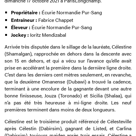
dimanche 17 octobre 2021 à ParisLongchamp.
Propriétaire :
Écurie Normandie Pur-Sang
Entraîneur :
Fabrice Chappet
Éleveur :
Écurie Normandie Pur-Sang
Jockey :
Ioritz Mendizabal
Arrivée très disputée dans le sillage de la lauréate, Célestine
(Shamalgan), rapprochée en dehors dans la descente avec
son 15 en dehors, et qui a vécu sur l’avance qu’elle avait
prise en accélérant la première dans la dernière ligne droite.
C’est dans les derniers cent mètres seulement, en revanche,
que la deuxième Omanense (Dubawi) a trouvé la cadence,
terminant à une encolure de la gagnante devant une autre
bonne finisseuse, Jouza (Toronado) et Sicilia (Shalaa), qui
n’a pas été très heureuse à mi-ligne droite. Les neuf
premières terminent dans moins de deux longueurs.
Célestine est le troisième produit référencé de Célesteville
après Célestin (Dabirsim), gagnant de Listed, et Carlina
(Dabirsim), toujours maiden après trois essais. Célestine a