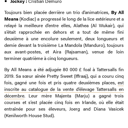
Jockey :
Cristian Demuro
Toujours bien placée derrière un trio d’animatrices,
By All
Means
(Kodiac) a progressé le long de la lice extérieure et a
relayé la meilleure d’entre elles, Alathea (Al Wukair), qui
s’était rapprochée en dehors et a tout de même fini
deuxième à une encolure seulement, deux longueurs et
demie devant la troisième La Mandola (Manduro), toujours
aux avant-postes, et Aira (Rajsaman), venue de loin
terminer quatrième à cinq longueurs.
By All Means a été adjugée 80 000 £ foal à Tattersalls fin
2019. Sa sœur aînée Pretty Sweet (Iffraaj), qui a couru cinq
fois, gagné une fois et pris quatre deuxièmes places,
est
inscrite au catalogue de la vente d’élevage Tattersalls en
décembre
. Leur mère Majenta (Marju) a gagné trois
courses et s’est placée cinq fois en Irlande, où elle était
entraînée pour ses éleveurs, Joerg and Diana Vasicek
(Kenilworth House Stud).