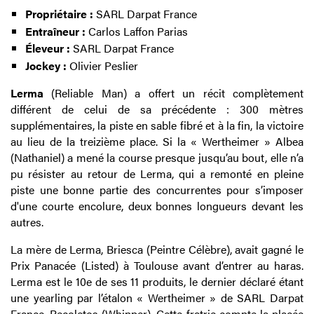
Propriétaire :
SARL Darpat France
Entraîneur :
Carlos Laffon Parias
Éleveur :
SARL Darpat France
Jockey :
Olivier Peslier
Lerma
(Reliable Man) a offert un récit complètement
différent de celui de sa précédente : 300 mètres
supplémentaires, la piste en sable fibré et à la fin, la victoire
au lieu de la treizième place. Si la « Wertheimer » Albea
(Nathaniel) a mené la course presque jusqu’au bout, elle n’a
pu résister au retour de Lerma, qui a remonté en pleine
piste une bonne partie des concurrentes pour s’imposer
d'une courte encolure, deux bonnes longueurs devant les
autres.
La mère de Lerma, Briesca (Peintre Célèbre), avait gagné le
Prix Panacée (Listed) à Toulouse avant d’entrer au haras.
Lerma est le 10e de ses 11 produits, le dernier déclaré étant
une yearling par l’étalon « Wertheimer » de SARL Darpat
France, Recoletos (Whipper). Cette fratrie compte la placée