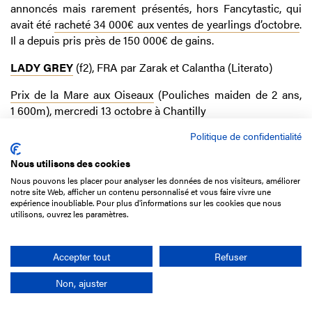
annoncés mais rarement présentés, hors Fancytastic, qui
avait été
racheté 34 000€ aux ventes de yearlings d’octobre
.
Il a depuis pris près de 150 000€ de gains.
LADY GREY
(f2), FRA par Zarak et Calantha (Literato)
Prix de la Mare aux Oiseaux
(Pouliches maiden de 2 ans,
1 600m), mercredi 13 octobre à Chantilly
Politique de confidentialité
Propriétaire :
Ecurie Rose Ganay
Entraîneur :
Freddy Head
Nous utilisons des cookies
Éleveur :
Hans Wirth
Nous pouvons les placer pour analyser les données de nos visiteurs, améliorer
Jockey :
Aurélien Lemaître
notre site Web, afficher un contenu personnalisé et vous faire vivre une
expérience inoubliable. Pour plus d'informations sur les cookies que nous
utilisons, ouvrez les paramètres.
Allante lors de ses débuts,
Lady Grey
(Zarak) a montré
beaucoup de progrès en quelques semaines, se montrant
plus apaisée et appliquée lors de cette épreuve sur le mile
Accepter tout
Refuser
où, en tête, elle n’a jamais été inquiétée et passe le poteau
avec une bonne longueur d'avance. Elle laisse trois
Non, ajuster
concurrentes se disputer les places, Andromède (Sea The
Stars) devançant d'une courte encolure Once (Sea The