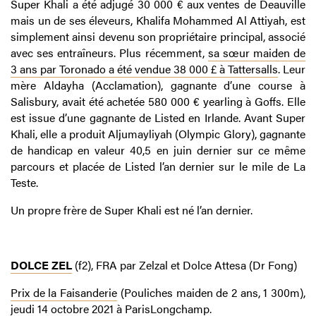
Super Khali a été adjugé 30 000 € aux ventes de Deauville
mais un de ses éleveurs, Khalifa Mohammed Al Attiyah, est
simplement ainsi devenu son propriétaire principal, associé
avec ses entraîneurs. Plus récemment,
sa sœur maiden de
3 ans par Toronado a été vendue 38 000 £ à Tattersalls
. Leur
mère Aldayha (Acclamation), gagnante d’une course à
Salisbury, avait été achetée 580 000 € yearling à Goffs. Elle
est issue d’une gagnante de Listed en Irlande. Avant Super
Khali, elle a produit Aljumayliyah (Olympic Glory), gagnante
de handicap en valeur 40,5 en juin dernier sur ce même
parcours et placée de Listed l’an dernier sur le mile de La
Teste.
Un propre frère de Super Khali est né l’an dernier.
DOLCE ZEL
(f2), FRA par Zelzal et Dolce Attesa (Dr Fong)
Prix de la Faisanderie
(Pouliches maiden
de
2 ans,
1 300m),
jeudi 14 octobre 2021 à ParisLongchamp.