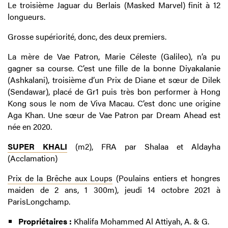
Le troisième Jaguar du Berlais (Masked Marvel) finit à 12
longueurs.
Grosse supériorité, donc, des deux premiers.
La mère de Vae Patron, Marie Céleste (Galileo), n’a pu
gagner sa course. C’est une fille de la bonne Diyakalanie
(Ashkalani), troisième d’un Prix de Diane et sœur de Dilek
(Sendawar), placé de Gr1 puis très bon performer à Hong
Kong sous le nom de Viva Macau. C’est donc une origine
Aga Khan. Une sœur de Vae Patron par Dream Ahead est
née en 2020.
SUPER KHALI
(m2), FRA par Shalaa et Aldayha
(Acclamation)
Prix de la Brêche aux Loups
(Poulains entiers et hongres
maiden
de
2 ans,
1 300m), jeudi 14 octobre 2021 à
ParisLongchamp.
Propriétaires :
Khalifa Mohammed Al Attiyah, A. & G.