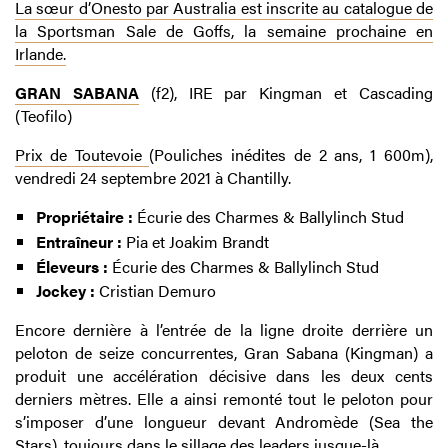
La sœur d’Onesto par Australia est inscrite au catalogue de
la Sportsman Sale de Goffs, la semaine prochaine en
Irlande.
GRAN SABANA
(f2), IRE par Kingman et Cascading
(Teofilo)
Prix de Toutevoie
(Pouliches inédites de 2 ans, 1 600m),
vendredi 24 septembre 2021 à Chantilly.
Propriétaire :
Écurie des Charmes & Ballylinch Stud
Entraîneur :
Pia et Joakim Brandt
Éleveurs :
Écurie des Charmes & Ballylinch Stud
Jockey :
Cristian Demuro
Encore dernière à l’entrée de la ligne droite derrière un
peloton de seize concurrentes, Gran Sabana (Kingman) a
produit une accélération décisive dans les deux cents
derniers mètres. Elle a ainsi remonté tout le peloton pour
s’imposer d’une longueur devant Andromède (Sea the
Stars), toujours dans le sillage des leaders jusque-là.