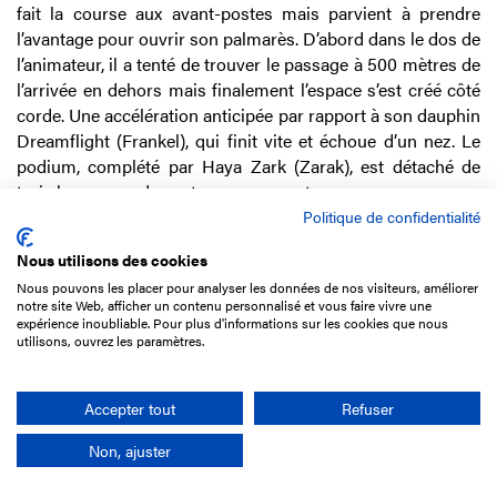
fait la course aux avant-postes mais parvient à prendre
l’avantage pour ouvrir son palmarès. D’abord dans le dos de
l’animateur, il a tenté de trouver le passage à 500 mètres de
l’arrivée en dehors mais finalement l’espace s’est créé côté
corde. Une accélération anticipée par rapport à son dauphin
Dreamflight (Frankel), qui finit vite et échoue d’un nez. Le
podium, complété par Haya Zark (Zarak), est détaché de
trois longueurs des autres concurrents.
Politique de confidentialité
Blue Bloat, au-delà du fait d’être un fils de Frankel, possède
une lignée maternelle solide. Sa mère Blue Waltz (Pivotal)
Nous utilisons des cookies
est une sœur de gagnante de Groupe en Angleterre, au
Nous pouvons les placer pour analyser les données de nos visiteurs, améliorer
notre site Web, afficher un contenu personnalisé et vous faire vivre une
Canada et aux Etats-Unis. Sa troisième mère, Blue Duster
expérience inoubliable. Pour plus d'informations sur les cookies que nous
avait enlevé les Cheveley Park Stakes, Gr1 pour 2ans. À
utilisons, ouvrez les paramètres.
l’époque, en 1988, quand le Prix Maurice de Gheest était
encore Gr2, Blue Note, quatrième mère de Blue Boat, avait
Accepter tout
Refuser
remporté cette course de 1 300 mètres sur la ligne droite de
Deauville.
Non, ajuster
Acheté 450 000 £ par Juddmonte Farm l’an passé chez