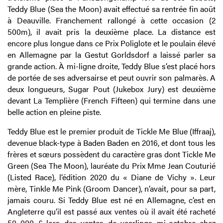
Teddy Blue (Sea the Moon) avait effectué sa rentrée fin août
à Deauville. Franchement rallongé à cette occasion (2
500m), il avait pris la deuxième place. La distance est
encore plus longue dans ce Prix Poliglote et le poulain élevé
en Allemagne par la Gestut Gorldsdorf a laissé parler sa
grande action. À mi-ligne droite, Teddy Blue s’est placé hors
de portée de ses adversairse et peut ouvrir son palmarès. A
deux longueurs, Sugar Pout (Jukebox Jury) est deuxième
devant La Templière (French Fifteen) qui termine dans une
belle action en pleine piste.
Teddy Blue est le premier produit de Tickle Me Blue (Iffraaj),
devenue black-type à Baden Baden en 2016, et dont tous les
frères et sœurs possèdent du caractère gras dont Tickle Me
Green (Sea The Moon), lauréate du Prix Mme Jean Couturié
(Listed Race), l’édition 2020 du « Diane de Vichy ». Leur
mère, Tinkle Me Pink (Groom Dancer), n’avait, pour sa part,
jamais couru. Si Teddy Blue est né en Allemagne, c’est en
Angleterre qu’il est passé aux ventes où il avait été racheté
50 000 £ lors des ventes de yearlings mi-octobre chez