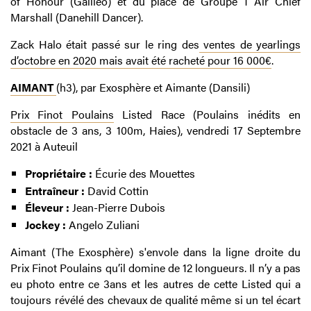
of Honour (Galileo) et du placé de Groupe 1 Air Chief
Marshall (Danehill Dancer).
Zack Halo était passé sur le ring des
ventes de yearlings
d’octobre en 2020 mais avait été racheté pour 16 000€
.
AIMANT
(h3), par Exosphère et Aimante (Dansili)
Prix Finot Poulains
Listed Race (Poulains inédits en
obstacle de 3 ans, 3 100m, Haies), vendredi 17 Septembre
2021 à Auteuil
Propriétaire :
Écurie des Mouettes
Entraîneur :
David Cottin
Éleveur :
Jean-Pierre Dubois
Jockey :
Angelo Zuliani
Aimant (The Exosphère) s'envole dans la ligne droite du
Prix Finot Poulains qu’il domine de 12 longueurs. Il n’y a pas
eu photo entre ce 3ans et les autres de cette Listed qui a
toujours révélé des chevaux de qualité même si un tel écart