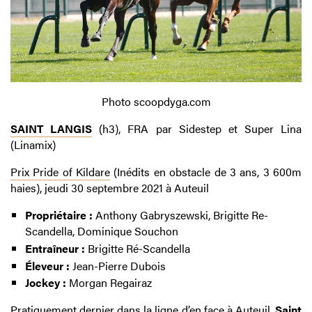
Photo scoopdyga.com
SAINT LANGIS
(h3), FRA par Sidestep et Super Lina
(Linamix)
Prix Pride of Kildare
(Inédits en obstacle de 3 ans, 3 600m
haies), jeudi 30 septembre 2021 à Auteuil
Propriétaire :
Anthony Gabryszewski, Brigitte Re-
Scandella, Dominique Souchon
Entraîneur :
Brigitte Ré-Scandella
Éleveur :
Jean-Pierre Dubois
Jockey :
Morgan Regairaz
Pratiquement dernier dans la ligne d’en face à Auteuil,
Saint