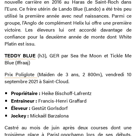
nouvelle carrière en 2016 au Haras de Saint-Roch dans
l’Eure. Ce frère utérin de Lando Blue (Lando) a été très peu
utilisé la première année avec neuf naissances. Parmi ce
groupe, l’Anglo de complément Helix lui offre une première
victoire. Les éleveurs lui ont accordé davantage de
confiance pour la deuxième année de monte dont White
Platin est issu.
TEDDY BLUE
(h3), GER par Sea the Moon et Tickle Me
Blue (Iffraaj)
Prix Poliglote
(Maiden de 3 ans, 2 800m), vendredi 10
septembre 2021 à Saint-Cloud.
Propriétaire :
Heike Bischoff-Lafrentz
Entraîneur :
Francis-Henri Graffard
Éleveur :
Gestüt Gorlsdorf
Jockey :
Mickaël Barzalona
Castré au mois de juin après deux courses dont une
troisième place à ParisLongchamp lors de ses débuts,