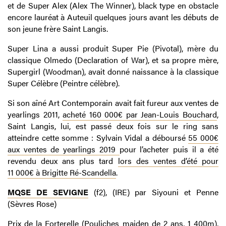
et de Super Alex (Alex The Winner), black type en obstacle
encore lauréat à Auteuil quelques jours avant les débuts de
son jeune frère Saint Langis.
Super Lina a aussi produit Super Pie (Pivotal), mère du
classique Olmedo (Declaration of War), et sa propre mère,
Supergirl (Woodman), avait donné naissance à la classique
Super Célèbre (Peintre célèbre).
Si son aîné Art Contemporain avait fait fureur aux ventes de
yearlings 2011,
acheté 160 000€ par Jean-Louis Bouchard
,
Saint Langis, lui, est passé deux fois sur le ring sans
atteindre cette somme : Sylvain Vidal a déboursé
55 000€
aux ventes de yearlings 2019
pour l’acheter puis il a été
revendu deux ans plus tard
lors des ventes d’été pour
11 000€ à Brigitte Ré-Scandella
.
MQSE DE SEVIGNE
(f2), (IRE) par Siyouni et Penne
(Sèvres Rose)
Prix de la Forterelle
(Pouliches maiden de 2 ans, 1 400m),