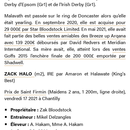
Derby d’Epsom (Gr1) et de l’Irish Derby (Gr1).
Malavath est passée sur le ring de Doncaster alors qu’elle
était
yearling. En septembre 2020, elle est acquise pour
29 000£ par Star Bloodstock Limited
. En mai 2021, elle avait
fait partie des belles
ventes amiables des Breeze up Arqana
avec 139 200€
déboursés par David Redvers et Meridian
International. Sa mère avait, elle, atteint lors des
ventes
Goffs 2015 l’enchère finale de 200 000£ emportée par
Shadwell
.
ZACK HALO
(m2), IRE par Amaron et Halawate (King's
Best)
Prix de Saint Firmin
(Maidens 2 ans, 1 200m, ligne droite),
vendredi 17 2021 à Chantilly
Propriétaire :
Zak Bloodstock
Entraîneur :
Mikel Delzangles
Éleveur :
A. Hakam, Mme A. Hakam