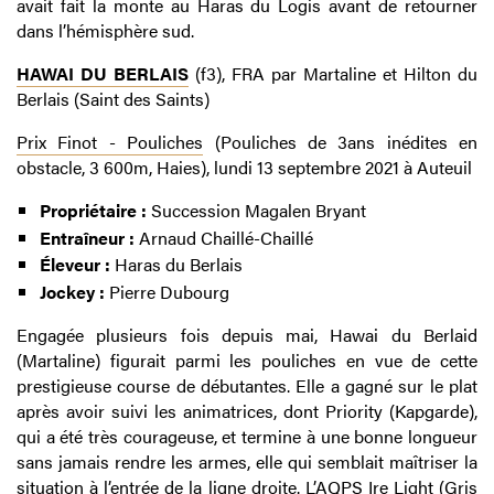
avait fait la monte au Haras du Logis avant de retourner
dans l’hémisphère sud.
HAWAI DU BERLAIS
(f3), FRA par Martaline et Hilton du
Berlais (Saint des Saints)
Prix Finot - Pouliches
(Pouliches de 3ans inédites en
obstacle, 3 600m, Haies), lundi 13 septembre 2021 à Auteuil
Propriétaire :
Succession Magalen Bryant
Entraîneur :
Arnaud Chaillé-Chaillé
Éleveur :
Haras du Berlais
Jockey :
Pierre Dubourg
Engagée plusieurs fois depuis mai, Hawai du Berlaid
(Martaline) figurait parmi les pouliches en vue de cette
prestigieuse course de débutantes. Elle a gagné sur le plat
après avoir suivi les animatrices, dont Priority (Kapgarde),
qui a été très courageuse, et termine à une bonne longueur
sans jamais rendre les armes, elle qui semblait maîtriser la
situation à l’entrée de la ligne droite. L’AQPS Ire Light (Gris