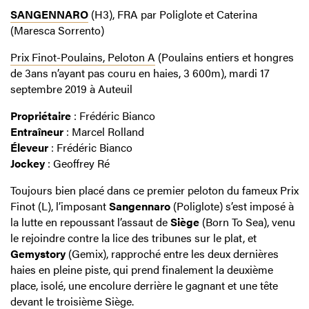
SANGENNARO
(H3), FRA par Poliglote et Caterina
(Maresca Sorrento)
Prix Finot-Poulains, Peloton A
(Poulains entiers et hongres
de 3ans n’ayant pas couru en haies, 3 600m), mardi 17
septembre 2019 à Auteuil
Propriétaire
: Frédéric Bianco
Entraîneur
: Marcel Rolland
Éleveur
: Frédéric Bianco
Jockey
: Geoffrey Ré
Toujours bien placé dans ce premier peloton du fameux Prix
Finot (L), l’imposant
Sangennaro
(Poliglote) s’est imposé à
la lutte en repoussant l’assaut de
Siège
(Born To Sea), venu
le rejoindre contre la lice des tribunes sur le plat, et
Gemystory
(Gemix), rapproché entre les deux dernières
haies en pleine piste, qui prend finalement la deuxième
place, isolé, une encolure derrière le gagnant et une tête
devant le troisième Siège.