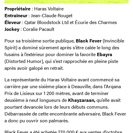
Propriétaire
: Haras Voltaire
Entraîneur
: Jean-Claude Rouget
Éleveur
: Qatar Bloodstock Ltd et Écurie des Charmes
Jockey
: Coralie Pacault
Pour sa troisième sortie publique,
Black Fever
(Invincible
Spirit) a dominé sûrement après s’être calée le long des
fusains à l’extérieur pour dominer la favorite
Ebayra
(Distorted Humor), qui s’est rapprochée en pleine piste
après avoir galopé en retrait.
La représentante du Haras Voltaire avant commencé sa
carrière par une sixième place à Deauville, dans l’Arqana
Prix de Lisieux sur 1 200 mètres, avant de terminer
deuxième à neuf longueurs de
Khayzaraan,
qu’elle avait
pourtant devancée lors de leurs débuts communs.
Débarrassée de cette encombrante adversaire, Black Fever
a donc pu ouvrir son palmarès.
Black Fever a été achetée 270 000 € aux ventes d’octobre