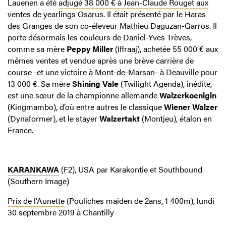
Lauenen a été
adjugé 38 000 € à Jean-Claude Rouget aux
ventes de yearlings Osarus
. Il était présenté par le Haras
des Granges de son co-éleveur Mathieu Daguzan-Garros. Il
porte désormais les couleurs de Daniel-Yves Trèves,
comme sa mère
Peppy Miller
(Iffraaj), achetée 55 000 € aux
mêmes ventes et vendue après une brève carrière de
course -et une victoire à Mont-de-Marsan- à Deauville pour
13 000 €. Sa mère
Shining Vale
(Twilight Agenda), inédite,
est une sœur de la championne allemande
Walzerkoenigin
(Kingmambo), d’où entre autres le classique
Wiener Walzer
(Dynaformer), et le stayer
Walzertakt
(Montjeu), étalon en
France.
KARANKAWA
(F2), USA par Karakontie et Southbound
(Southern Image)
Prix de l’Aunette
(Pouliches maiden de 2ans, 1 400m), lundi
30 septembre 2019 à Chantilly