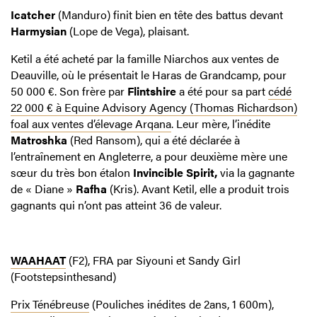
Icatcher
(Manduro) finit bien en tête des battus devant
Harmysian
(Lope de Vega), plaisant.
Ketil a été acheté par la famille Niarchos aux ventes de
Deauville, où le présentait le Haras de Grandcamp, pour
50 000 €. Son frère par
Flintshire
a été pour sa part
cédé
22 000 € à Equine Advisory Agency (Thomas Richardson)
foal aux ventes d’élevage Arqana
. Leur mère, l’inédite
Matroshka
(Red Ransom), qui a été déclarée à
l’entraînement en Angleterre, a pour deuxième mère une
sœur du très bon étalon
Invincible Spirit,
via la gagnante
de « Diane »
Rafha
(Kris). Avant Ketil, elle a produit trois
gagnants qui n’ont pas atteint 36 de valeur.
WAAHAAT
(F2), FRA par Siyouni et Sandy Girl
(Footstepsinthesand)
Prix Ténébreuse
(Pouliches inédites de 2ans, 1 600m),