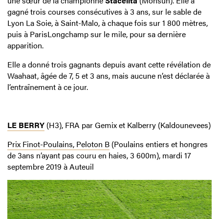
une sœur de la championne
Stacelita
(Monsun). Elle a
gagné trois courses consécutives à 3 ans, sur le sable de
Lyon La Soie, à Saint-Malo, à chaque fois sur 1 800 mètres,
puis à ParisLongchamp sur le mile, pour sa dernière
apparition.
Elle a donné trois gagnants depuis avant cette révélation de
Waahaat, âgée de 7, 5 et 3 ans, mais aucune n’est déclarée à
l’entraînement à ce jour.
LE BERRY
(H3), FRA par Gemix et Kalberry (Kaldounevees)
Prix Finot-Poulains, Peloton B
(Poulains entiers et hongres
de 3ans n’ayant pas couru en haies, 3 600m), mardi 17
septembre 2019 à Auteuil