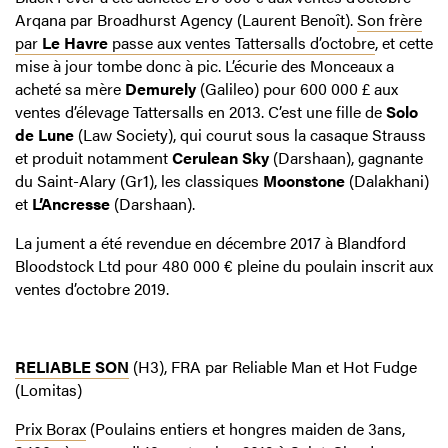
Arqana par Broadhurst Agency (Laurent Benoît).
Son frère
par
Le Havre
passe aux ventes Tattersalls d’octobre
, et cette
mise à jour tombe donc à pic. L’écurie des Monceaux a
acheté sa mère
Demurely
(Galileo) pour 600 000 £ aux
ventes d’élevage Tattersalls en 2013. C’est une fille de
Solo
de Lune
(Law Society), qui courut sous la casaque Strauss
et produit notamment
Cerulean Sky
(Darshaan), gagnante
du Saint-Alary (Gr1), les classiques
Moonstone
(Dalakhani)
et
L’Ancresse
(Darshaan).
La jument a été revendue en décembre 2017 à Blandford
Bloodstock Ltd pour 480 000 € pleine du poulain inscrit aux
ventes d’octobre 2019.
RELIABLE SON
(H3), FRA par Reliable Man et Hot Fudge
(Lomitas)
Prix Borax
(Poulains entiers et hongres maiden de 3ans,