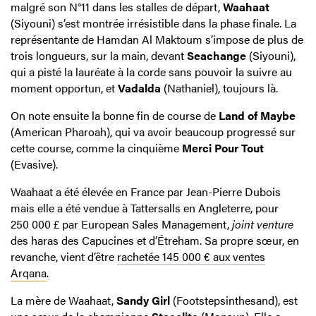
malgré son N°11 dans les stalles de départ,
Waahaat
(Siyouni) s’est montrée irrésistible dans la phase finale. La
représentante de Hamdan Al Maktoum s’impose de plus de
trois longueurs, sur la main, devant
Seachange
(Siyouni),
qui a pisté la lauréate à la corde sans pouvoir la suivre au
moment opportun, et
Vadalda
(Nathaniel), toujours là.
On note ensuite la bonne fin de course de
Land of Maybe
(American Pharoah), qui va avoir beaucoup progressé sur
cette course, comme la cinquième
Merci Pour Tout
(Evasive).
Waahaat a été élevée en France par Jean-Pierre Dubois
mais elle a été vendue à Tattersalls en Angleterre, pour
250 000 £ par European Sales Management,
joint venture
des haras des Capucines et d’Étreham. Sa propre sœur, en
revanche, vient d’être
rachetée 145 000 € aux ventes
Arqana
.
La mère de Waahaat,
Sandy Girl
(Footstepsinthesand), est