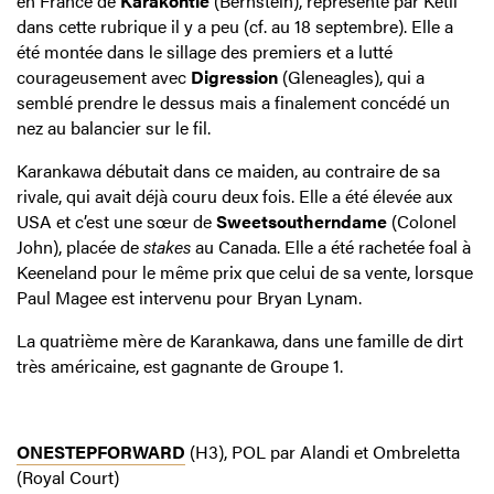
en France de
Karakontie
(Bernstein), représenté par Ketil
dans cette rubrique il y a peu (cf. au 18 septembre). Elle a
été montée dans le sillage des premiers et a lutté
courageusement avec
Digression
(Gleneagles), qui a
semblé prendre le dessus mais a finalement concédé un
nez au balancier sur le fil.
Karankawa débutait dans ce maiden, au contraire de sa
rivale, qui avait déjà couru deux fois. Elle a été élevée aux
USA et c’est une sœur de
Sweetsoutherndame
(Colonel
John), placée de
stakes
au Canada. Elle a été rachetée foal à
Keeneland pour le même prix que celui de sa vente, lorsque
Paul Magee est intervenu pour Bryan Lynam.
La quatrième mère de Karankawa, dans une famille de dirt
très américaine, est gagnante de Groupe 1.
ONESTEPFORWARD
(H3), POL par Alandi et Ombreletta
(Royal Court)