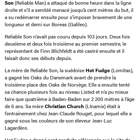
Son
(Reliable Man) a attaqué de bonne heure dans la ligne
droite et s’il a semblé menacé jusqu’à cent mètres du but, il
a su redémarrer ensuite pour s’imposer bravement de une
longueur et demi sur Boreas (Galileo).
Reliable Son n’avait pas couru depuis 103 jours. Deux fois
deuxième et deux fois troisième au premier semestre, le
représentant de Finn Blichfeldt a été castré ensuite et il
faisait donc ses débuts depuis.
La mère de Reliable Son, la suédoise
Hot Fudge
(Lomitas),
a gagné les Oaks du Danemark avant de prendre la
troisième place des Oaks de Norvège. Elle a ensuite tenté
sa chance plusieurs fois au niveau Listed et n’a pu mieux
faire que quatrième à Baden-Baden sur 2 200 mètres à l’âge
de 6 ans. Sa mère
Christian Church
(LInamix) était à
l’entraînement chez Jean-Claude Rouget, pour lequel elle a
gagné sous les couleurs de son éleveur Jean-Luc
Lagardère.
Hot Fudge a donné sept produits référencés sur le site de