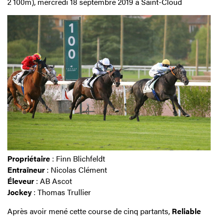
2 100m), mercredi 18 septembre 2019 à Saint-Cloud
Propriétaire
: Finn Blichfeldt
Entraîneur
: Nicolas Clément
Éleveur
: AB Ascot
Jockey
: Thomas Trullier
Après avoir mené cette course de cinq partants,
Reliable