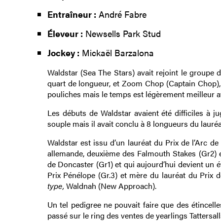
Entraîneur :
André Fabre
Éleveur :
Newsells Park Stud
Jockey :
Mickaël Barzalona
Waldstar (Sea The Stars) avait rejoint le groupe d
quart de longueur, et Zoom Chop (Captain Chop), 
pouliches mais le temps est légèrement meilleur ave
Les débuts de Waldstar avaient été difficiles à j
souple mais il avait conclu à 8 longueurs du lauré
Waldstar est issu d’un lauréat du Prix de l’Arc de
allemande, deuxième des Falmouth Stakes (Gr2) e
de Doncaster (Gr1) et qui aujourd’hui devient un 
Prix Pénélope (Gr.3) et mère du lauréat du Prix de
type,
Waldnah (New Approach).
Un tel pedigree ne pouvait faire que des étincell
passé sur le ring des ventes de yearlings Tattersal