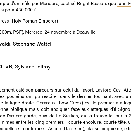
compte d’un mâle par Manduro, baptisé Bright Beacon, que
John 
alls pour 430 000
£.
mpress (Holy Roman Emperor)
1 500m, PSF), Mercredi 24 novembre à Deauville
valdi, Stéphane Wattel
L VB, Sylviane Jeffroy
idement calé son parcours sur celui du favori, Layford Cay (Att
 Les poulains ont pu respirer dans le dernier tournant, avec u
de la ligne droite. Gerardus (Bow Creek) est le premier à attaq
onne réplique mais doit abdiquer face aux attaques d’Il Sign
de l’arrière-garde, puis de Le Sicilien, qui a trouvé le jour à
inimes entre les cinq premiers : courte encolure, courte tête, 
visuelle est confirmée : Aspen (Dabirsim), classé cinquième, eff