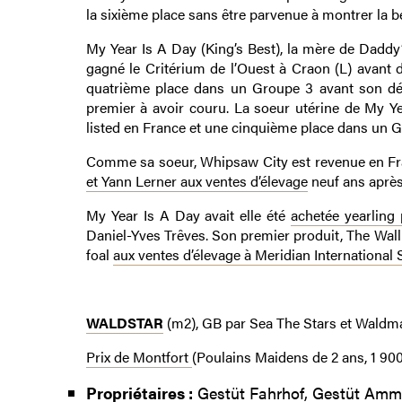
la sixième place sans être parvenue à montrer la bel
My Year Is A Day (King’s Best), la mère de Daddy’s
gagné le Critérium de l’Ouest à Craon (L) avant d
quatrième place dans un Groupe 3 avant son dép
premier à avoir couru. La soeur utérine de My Ye
listed en France et une cinquième place dans un G
Comme sa soeur, Whipsaw City est revenue en Franc
et Yann Lerner aux ventes d’élevage
neuf ans après
My Year Is A Day avait elle été
achetée yearlin
Daniel-Yves Trêves. Son premier produit, The Wall 
foal
aux ventes d’élevage à Meridian International
WALDSTAR
(m2), GB par Sea The Stars et Waldm
Prix de Montfort
(Poulains Maidens de 2 ans, 1 90
Propriétaires :
Gestüt Fahrhof, Gestüt Amm