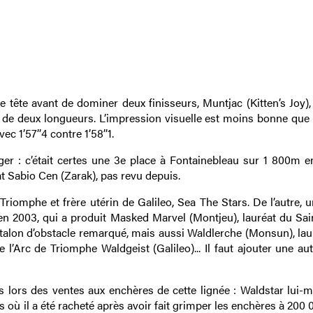
e tête avant de dominer deux finisseurs, Muntjac (Kitten’s Joy),
de deux longueurs. L’impression visuelle est moins bonne que 
c 1’57’’4 contre 1’58’’1.
uger : c’était certes une 3e place à Fontainebleau sur 1 800m en
at Sabio Cen (Zarak), pas revu depuis.
 Triomphe et frère utérin de Galileo, Sea The Stars. De l’autre,
n 2003, qui a produit Masked Marvel (Montjeu), lauréat du Sai
étalon d’obstacle remarqué, mais aussi Waldlerche (Monsun), lau
 l’Arc de Triomphe Waldgeist (Galileo)... Il faut ajouter une au
es lors des ventes aux enchères de cette lignée : Waldstar lui-
ls où
il a été racheté après avoir fait grimper les enchères à 200 