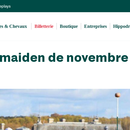
Aller
Replays
au
contenu
principal
s & Chevaux 
Billetterie
Boutique
Entreprises
Hippod
 maiden de novembre