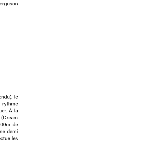
Ferguson
endu), le
n rythme
uer. À la
o (Dream
 200m de
une demi
ectue les