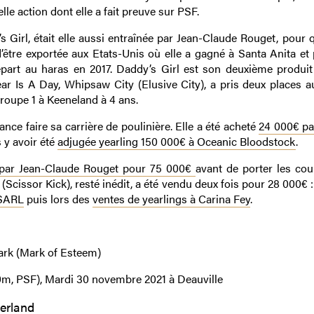
le action dont elle a fait preuve sur PSF.
 Girl, était elle aussi entraînée par Jean-Claude Rouget, pour q
’être exportée aux Etats-Unis où elle a gagné à Santa Anita et 
art au haras en 2017. Daddy’s Girl est son deuxième produit
ar Is A Day, Whipsaw City (Elusive City), a pris deux places a
roupe 1 à Keeneland à 4 ans.
e faire sa carrière de poulinière. Elle a été acheté
24 000€ pa
 y avoir été
adjugée yearling 150 000€ à Oceanic Bloodstock
.
g par Jean-Claude Rouget pour 75 000€
avant de porter les cou
(Scissor Kick), resté inédit, a été vendu deux fois pour 28 000€ 
 SARL
puis lors des
ventes de yearlings à Carina Fey
.
ark (Mark of Esteem)
0m, PSF), Mardi 30 novembre 2021 à Deauville
erland