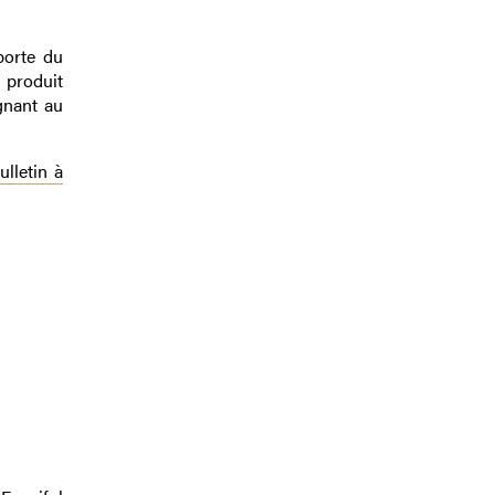
porte du
 produit
gnant au
lletin à