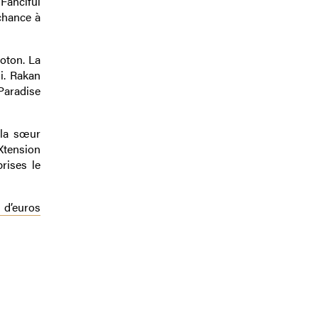
Fanciful
chance à
oton. La
i. Rakan
Paradise
 la sœur
Xtension
rises le
n d’euros