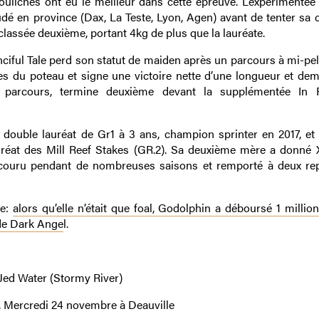
ouliches ont eu le meilleur dans cette épreuve. L’expérimentée 
udé en province (Dax, La Teste, Lyon, Agen) avant de tenter sa 
lassée deuxième, portant 4kg de plus que la lauréate.
nciful Tale perd son statut de maiden après un parcours à mi-pel
es du poteau et signe une victoire nette d’une longueur et dem
le parcours, termine deuxième devant la supplémentée In 
 double lauréat de Gr1 à 3 ans, champion sprinter en 2017, et
auréat des Mill Reef Stakes (GR.2). Sa deuxième mère a donné 
 couru pendant de nombreuses saisons et remporté à deux rep
le:
alors qu’elle n’était que foal, Godolphin a déboursé 1 millio
 de Dark Ange
l.
 Jed Water (Stormy River)
), Mercredi 24 novembre à Deauville