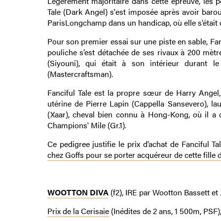
Légèrement majoritaire dans cette épreuve, les p
Tale (Dark Angel) s'est imposée après avoir baro
ParisLongchamp dans un handicap, où elle s’était c
Pour son premier essai sur une piste en sable, Fa
pouliche s’est détachée de ses rivaux à 200 mètr
(Siyouni), qui était à son intérieur durant 
(Mastercraftsman).
Fanciful Tale est la propre sœur de Harry Angel,
utérine de Pierre Lapin (Cappella Sansevero), l
(Xaar), cheval bien connu à Hong-Kong, où il a
Champions' Mile (Gr.1).
Ce pedigree justifie le prix d’achat de Fanciful Ta
chez Goffs pour se porter acquéreur de cette fille
WOOTTON DIVA
(f2), IRE par Wootton Bassett et
Prix de la Cerisaie
(Inédites de 2 ans, 1 500m, PSF