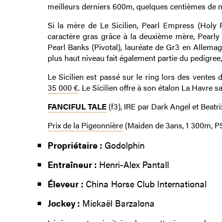
meilleurs derniers 600m, quelques centièmes de mi
Si la mère de Le Sicilien, Pearl Empress (Holy
caractère gras grâce à la deuxième mère, Pearly S
Pearl Banks (Pivotal), lauréate de Gr3 en Allema
plus haut niveau fait également partie du pedigree,
Le Sicilien est passé sur le ring lors des ventes
35 000 €
. Le Sicilien offre à son étalon La Havre s
FANCIFUL TALE
(f3), IRE par Dark Angel et Beatr
Prix de la Pigeonnière
(Maiden de 3ans, 1 300m, PS
Propriétaire :
Godolphin
Entraîneur :
Henri-Alex Pantall
Éleveur :
China Horse Club International
Jockey :
Mickaël Barzalona