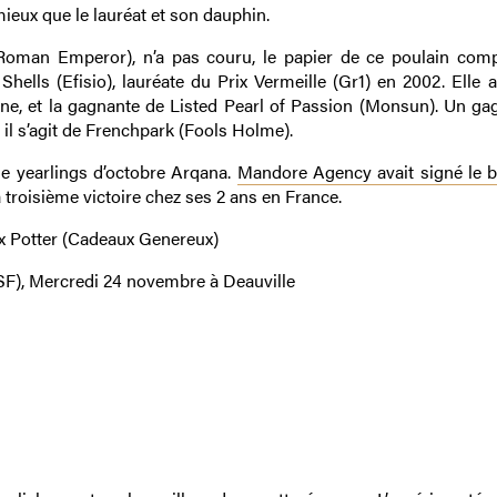
eux que le lauréat et son dauphin.
 Roman Emperor), n’a pas couru, le papier de ce poulain com
hells (Efisio), lauréate du Prix Vermeille (Gr1) en 2002. Elle a
gne, et la gagnante de Listed Pearl of Passion (Monsun). Un ga
 il s’agit de Frenchpark (Fools Holme).
 de yearlings d’octobre Arqana.
Mandore Agency avait signé le bu
a troisième victoire chez ses 2 ans en France.
ix Potter (Cadeaux Genereux)
F), Mercredi 24 novembre à Deauville