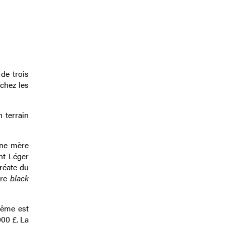
 de trois
chez les
 terrain
 une mère
nt Léger
réate du
tre
black
même est
000 £
. La