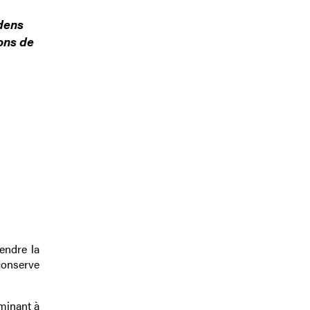
idens
ons de
endre la
conserve
rminant à