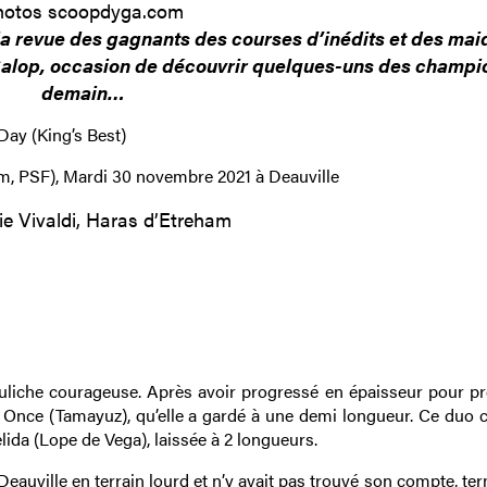
hotos scoopdyga.com
 la revue des gagnants des courses d’inédits et des ma
Galop, occasion de découvrir quelques-uns des champi
demain…
Day (King’s Best)
m, PSF), Mardi 30 novembre 2021 à Deauville
ie Vivaldi, Haras d’Etreham
liche courageuse. Après avoir progressé en épaisseur pour pr
 de Once (Tamayuz), qu’elle a gardé à une demi longueur. Ce duo 
lida (Lope de Vega), laissée à 2 longueurs.
Deauville en terrain lourd et n’y avait pas trouvé son compte, te